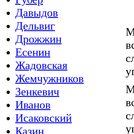
Давыдов
Дельвиг
Дрожжин
в
Есенин
с
Жадовская
у
Жемчужников
Зенкевич
в
Иванов
с
Исаковский
у
Казин