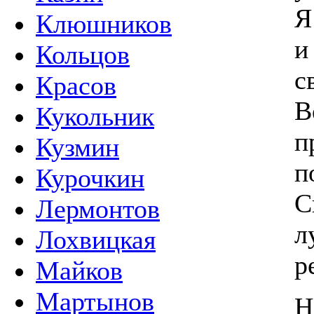
Я
Клюшников
и
Кольцов
с
Красов
В
Кукольник
п
Кузмин
п
Курочкин
С
Лермонтов
л
Лохвицкая
р
Майков
Мартынов
Н