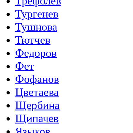
Трефолев
Тургенев
Тушнова
Тютчев
Федоров
Фет
Фофанов
Цветаева
Щербина
Щипачев
Языков