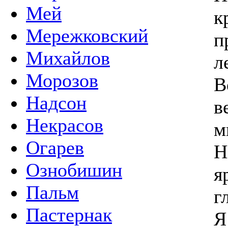
Мей
к
Мережковский
п
Михайлов
л
Морозов
В
Надсон
в
Некрасов
м
Огарев
Н
Ознобишин
я
Пальм
г
Пастернак
Я