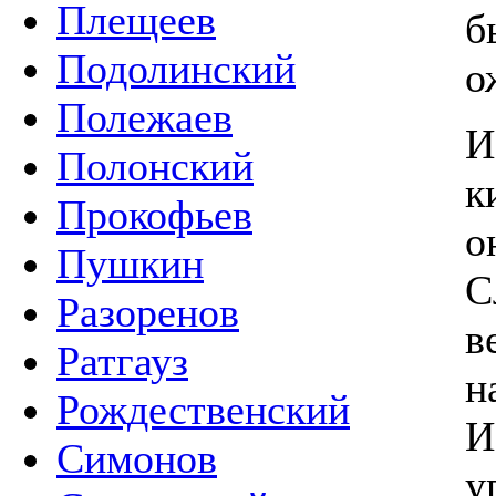
Плещеев
б
Подолинский
о
Полежаев
И
Полонский
к
Прокофьев
о
Пушкин
С
Разоренов
в
Ратгауз
н
Рождественский
И
Симонов
у