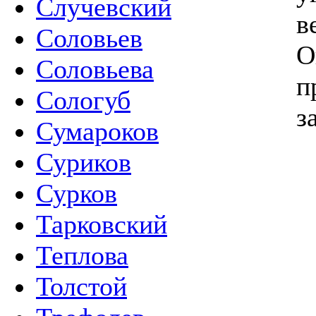
Случевский
в
Соловьев
О
Соловьева
п
Сологуб
з
Сумароков
Суриков
Сурков
Тарковский
Теплова
Толстой