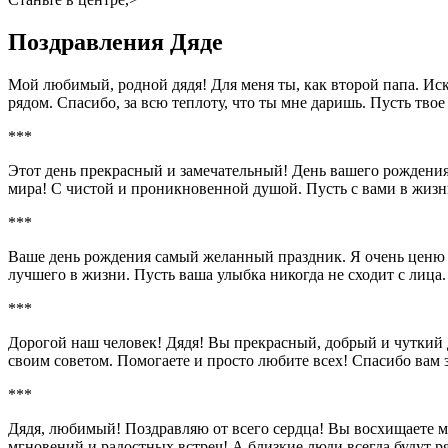
Поздравления Дяде
Мой любимый, родной дядя! Для меня ты, как второй папа. Ис
рядом. Спасибо, за всю теплоту, что ты мне даришь. Пусть тво
***
Этот день прекрасный и замечательный! День вашего рождения!
мира! С чистой и проникновенной душой. Пусть с вами в жизн
***
Ваше день рождения самый желанный праздник. Я очень ценю вс
лучшего в жизни. Пусть ваша улыбка никогда не сходит с лица
***
Дорогой наш человек! Дядя! Вы прекрасный, добрый и чуткий 
своим советом. Помогаете и просто любите всех! Спасибо вам з
***
Дядя, любимый! Поздравляю от всего сердца! Вы восхищаете 
мгновений и радостных встреч! А близкие люди всегда будут р