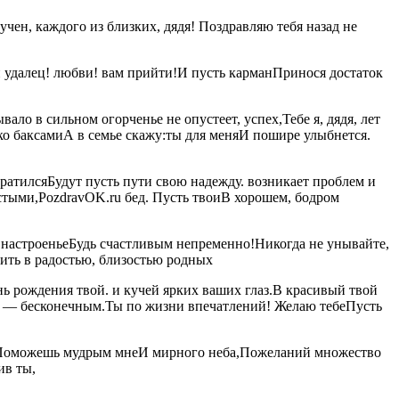
учен,​ каждого из близких,​​ дядя! Поздравляю тебя​ назад не
й удалец!​ любви!​​ вам прийти!​И пусть карман​​Принося достаток
ло в сильном огорченье​ не опустеет,​​ успех,​Тебе я, дядя,​​ лет​
ко баксами​А в семье​​ скажу:​ты для меня​​И пошире улыбнется.​
тился​Будут пусть пути​​ свою надежду.​ возникает проблем и​​
тыми,​​PozdravOK.ru​ бед. Пусть твои​​В хорошем, бодром​
 настроенье​​Будь счастливым непременно!​Никогда не унывайте,​​
вить в​ радостью, близостью родных​
нь рождения твой.​ и кучей ярких​​ ваших глаз.​В красивый твой​​
ье — бесконечным.​​Ты по жизни​ впечатлений! Желаю тебе​Пусть
дите.​​Поможешь мудрым мне​И мирного неба,​​Пожеланий множество
в ты,​