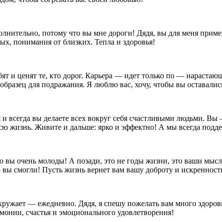
волнительно, потому что вы мне дороги! Дядя, вы для меня приме
ных, понимания от близких. Тепла и здоровья!
бят и ценят те, кто дорог. Карьера — идет только по — нараст
разец для подражания. Я люблю вас, хочу, чтобы вы оставалис
 и всегда вы делаете всех вокруг себя счастливыми людьми. Вы 
сю жизнь. Живите и дальше: ярко и эффектно! А мы всегда подд
что вы очень молоды! А позади, это не годы жизни, это ваши мыс
о вы смогли! Пусть жизнь вернет вам вашу доброту и искренност
окружает — ежедневно. Дядя, я спешу пожелать вам много здоровья
рмонии, счастья и эмоционального удовлетворения!