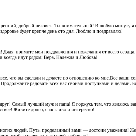
кренний, добрый человек. Ты внимательный! В любую минуту я 
е здоровье будет крепче день ото дня. Люблю и поздравляю!
 Дядя, примите мои поздравления и пожелания от всего сердца.
и всегда идут рядом: Вера, Надежда и Любовь!
е, что вы сделали и делаете по отношению ко мне.Все ваши сов
. Продолжайте радовать всех нас своими поступками и делами. Бе
друг! Самый лучший муж и папа! Я горжусь тем, что являюсь в
а все! Живите долго, счастливо и интересно!
многих людей. Путь, проделанный вами — достоин уважения! Же
ядом, чтобы согревать вас своей любовью!