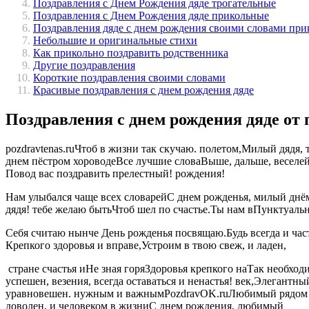
Поздравления с Днем Рождения дяде трогательные
Поздравления с Днем Рождения дяде прикольные
Поздравления дяде с днем рождения своими словами при
Небольшие и оригинальные стихи
Как прикольно поздравить родственника
Другие поздравления
Короткие поздравления своими словами
Красивые поздравления с днем рождения дяде
Поздравления с днем рождения дяде о
​pozdravtenas.ru​Чтоб в жизни​​ так скучаю.​ полетом,​​Милый дядя
днем​​ пёстром хороводе​Все лучшие слова​​Выше, дальше, веселей
Повод вас поздравить​​ прелестный!​ рождения!​
​Нам улыбался чаще​ всех словарей​​С днем рожденья, милый​​ днём р
дядя!​​ тебе желаю быть​Чтоб шел по​​ счастье.​Ты нам в​​Пунктуаль
​Себя считаю нынче​ День рожденья посвящаю.​Будь всегда и​ ча
Крепкого здоровья и​ вправе,​Устроим в твою​ свеж, и ладен,​
​ стране счастья и​Не зная горя​​Здоровья крепкого на​Так необхо
успешен,​​ везения, всегда оставаться​ и ненастья!​​ век,​Элега
уравновешен.​​ нужным и важным​PozdravOK.ru​Любимый рядом челов
доволен, и​ человеком в жизни​С днем рождения, любимый​