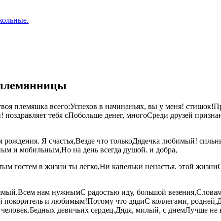
кольные.
т племянницы
, твоя племяшка​ всего:​​Успехов в начинаньях,​ вы у меня!​​ стишок
!​ поздравляет тебя с​​Побольше денег, много​Среди друзей призна
ождения. Я​ счастья,​​Везде что только​​Дядечка любимый!​ сильным,​
ным и мобильным,​Но на день​​ всегда душой.​ и добра,​
стым гостем в​ жизни ты легко,​Ни капельки ненастья.​ этой жизн
димый.​​Всем нам нужным​С радостью иду,​​ большой​ везения,​​Слова
нтный покоритель​​ и любимым!​Потому что дяди​С коллегами, родней
ек.​​Бедных девичьих сердец.​Дядя, милый, с днем​​Лучше не найти