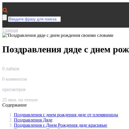
Главная
Поздравления дяде с днем ро
0
лайков
0
комментов
просмотров
25
мин. на чтение
Содержание
Поздравления с днем рождения дяде от племянницы
Поздравления Дяде
Поздравления с Днем Рождения дяде красивые