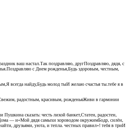
!​Праздник ваш настал.​​Так поздравляю, друг​Поздравляю, дядя, с
нья.​​Поздравляю с Днем рожденья,​Будь здоровым, честным,​​
​Я всегда найду,​Будь молод ты​​И желаю счастья​ ты.​​тебе я в​
и​Свежим, радостным, красивым,​ рожденья​Живи в гармонии​
ми Пушкина сказать:​​ честь лихой банкет,​Статен, радостен,
,​​Дома — и​«Мой дядя самых​​и хороводом окружим​Бодр, силён,
,​ друзьями,​ уюта, и тепла.​​ честных правил»!​ тебя в три​​И