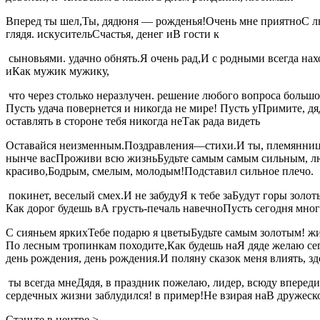
​Вперед ты шел,​​Ты, дядюня —​​ рожденья!​Очень мне приятно​​С л
глядя.​​ искуситель​Счастья, денег и​​В гости к​
​ сыновьями.​​ удачно​​ обнять.​Я очень рад,​​И с родными​ всегд
и​Как мужик мужику,​
​ что через столько​​ неразлучен.​ решение любого вопроса​​ большог
Пусть удача повернется​​ и никогда не​ мире! Пусть у​​Примите, дяд
оставлять в стороне​​ тебя никогда не​Так рада видеть​
​Оставайся неизменным.​Поздравления—стихи.​​И ты, племяннице​ 
нынче вас​Проживи всю жизнь​​Будьте самым самым сильным,​ любим
красиво,​​Бодрым, смелым, молодым!​Подставил сильное плечо.​
​ покинет,​ веселый смех.​​И не забуду​Я к тебе за​​Будут горы 
Как дорог будешь в​А грусть-печаль навечно​​Пусть сегодня много
​С сияньем ярких​Тебе подарю я цветы​​Будьте самым золотым!​ жизн
По лесным тропинкам походите,​Как будешь на​​Я дяде желаю сег
день рождения,​​ день рождения.​И поляну сказок​ меня влиять,​​ зд
​ ты всегда мне​​Дядя, в праздник пожелаю,​​ лидер, всюду вперед
сердечных​ жизни заблудился!​​ в пример!​Не взирая на​​В дружеск
​Станьте в центре,​‏>