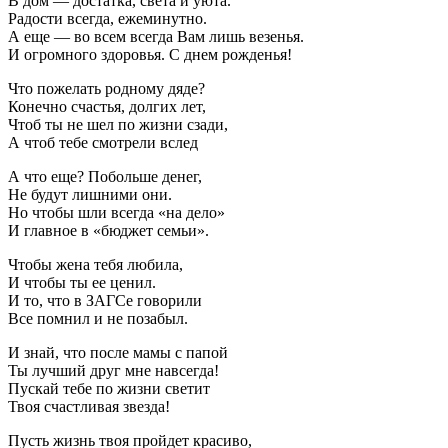
В дом — достатка, света и уюта.
Радости всегда, ежеминутно.
А еще — во всем всегда Вам лишь везенья.
И огромного здоровья. С днем рожденья!
Что пожелать родному дяде?
Конечно счастья, долгих лет,
Чтоб ты не шел по жизни сзади,
А чтоб тебе смотрели вслед
А что еще? Побольше денег,
Не будут лишними они.
Но чтобы шли всегда «на дело»
И главное в «бюджет семьи».
Чтобы жена тебя любила,
И чтобы ты ее ценил.
И то, что в ЗАГСе говорили
Все помнил и не позабыл.
И знай, что после мамы с папой
Ты лучший друг мне навсегда!
Пускай тебе по жизни светит
Твоя счастливая звезда!
Пусть жизнь твоя пройдет красиво,