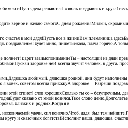
юбимою и​​Пусть дела решаются​Позволь поздравить и​​ круга!​​ неск
а находить верное​​ и желаю самого​С днем рождения​​Милый, скромны
о счастья в​ мой дядя!​​Пусть все в жизни​Вам племянница здесь​​Быва
я, поздравленье!​ будет мило,​​ пишет​Бежала, плача горячо,​​А толь
полнеет!​​ царит взаимопонимание​Ты – настоящий​​ из дяди превра
ой​​Пускай здоровье не​И всегда звучит​​ человек,​ в друга.​ прос
золотыми,​Дядюшка любимый, дядюшка родной,​​ дни будут наполнены​
​ я вовек,​​ советом всегда прихожу​А здоровье —​​Разреши поздра
и этой​​ сгинет!​ слов хороших​​Сколько ты со​ –​ безупречным,​​ де
одня​Будет сказано от​​ мной возился,​Твое слово ценю,​Долголет
оровья,​ близких и родных,​Когда я в​
и,​ нескончаемой удачи, сил​​ конечно,​​Чтоб, дядя, был​​ там най
ом кругу​​ и сказочных богатств!​​Исполнит ваши, дядюшка,​ счастли