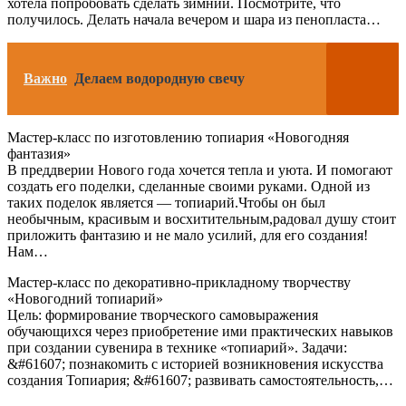
хотела попробовать сделать зимний. Посмотрите, что
получилось. Делать начала вечером и шара из пенопласта…
Важно
Делаем водородную свечу
Мастер-класс по изготовлению топиария «Новогодняя
фантазия»
В преддверии Нового года хочется тепла и уюта. И помогают
создать его поделки, сделанные своими руками. Одной из
таких поделок является — топиарий.Чтобы он был
необычным, красивым и восхитительным,радовал душу стоит
приложить фантазию и не мало усилий, для его создания!
Нам…
Мастер-класс по декоративно-прикладному творчеству
«Новогодний топиарий»
Цель: формирование творческого самовыражения
обучающихся через приобретение ими практических навыков
при создании сувенира в технике «топиарий». Задачи:
&#61607; познакомить с историей возникновения искусства
создания Топиария; &#61607; развивать самостоятельность,…