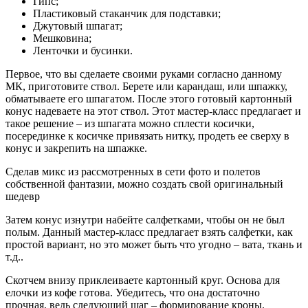
Гипс;
Пластиковый стаканчик для подставки;
Джутовый шпагат;
Мешковина;
Ленточки и бусинки.
Первое, что вы сделаете своими руками согласно данному
МК, приготовите ствол. Берете или карандаш, или шпажку,
обматываете его шпагатом. После этого готовый картонный
конус надеваете на этот ствол. Этот мастер-класс предлагает и
такое решение – из шпагата можно сплести косички,
посерединке к косичке привязать нитку, продеть ее сверху в
конус и закрепить на шпажке.
Сделав микс из рассмотренных в сети фото и полетов
собственной фантазии, можно создать свой оригинальный
шедевр
Затем конус изнутри набейте салфетками, чтобы он не был
полым. Данный мастер-класс предлагает взять салфетки, как
простой вариант, но это может быть что угодно – вата, ткань и
т.д..
Скотчем внизу приклеиваете картонный круг. Основа для
елочки из кофе готова. Убедитесь, что она достаточно
прочная, ведь следующий шаг – формирование кроны.