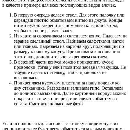
в качестве примера для всех последующих видов елочек.
В первую очередь делаем ствол. Для этого палочку или
карандаш плотно обматываем нитью из джута. Концы
нитки нужно закрепить с помощью клея или скотча,
чтобы ствол не разматывался.
Из картона сворачиваем и склеиваем конус. Надеваем на
заранее сделанный ствол. Набиваем салфетками, ватой
или тканью. Вырезаем из картона круг, подходящий по
размеру к нашему конусу. Приклеиваем к основанию
заготовки, дополнительно закрепляем скотчем.
В верхней части конуса можно прикрепить кусок
проволоки, тогда у елки появится забавная макушка. Не
забудьте сделать петельку, чтобы проволока не
вывалилась.
Прикрепляем кусочком пластилина нашу поделку ко
дну стаканчика. Разводим и заливаем гипс. Оставляем
до полного высыхания. Далее картонный корпус можно
покрасить в цвет топиария, или сделать обмотку из
сизаля. Смотрите пошаговые фото.
Если использовать для основы заготовку в виде конуса из
пенопласта, то ее будет легче обмотать сизалевым волокном.