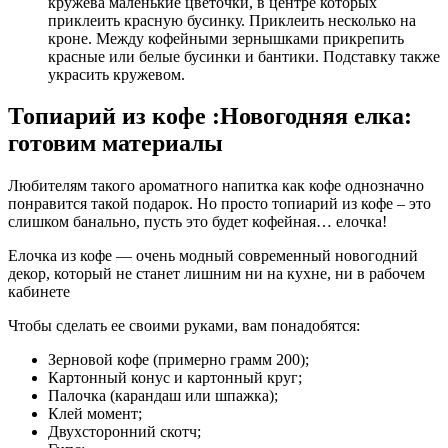
кружева маленькие цветочки, в центре которых
приклеить красную бусинку. Приклеить несколько на
кроне. Между кофейными зернышками прикрепить
красные или белые бусинки и бантики. Подставку также
украсить кружевом.
Топиарий из кофе :Новогодняя елка:
готовим материалы
Любителям такого ароматного напитка как кофе однозначно
понравится такой подарок. Но просто топиарий из кофе – это
слишком банально, пусть это будет кофейная… елочка!
Елочка из кофе — очень модный современный новогодний
декор, который не станет лишним ни на кухне, ни в рабочем
кабинете
Чтобы сделать ее своими руками, вам понадобятся:
Зерновой кофе (примерно грамм 200);
Картонный конус и картонный круг;
Палочка (карандаш или шпажка);
Клей момент;
Двухсторонний скотч;