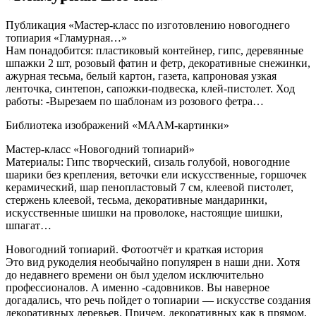
Публикация «Мастер-класс по изготовлению новогоднего
топиария «Гламурная…»
Нам понадобится: пластиковый контейнер, гипс, деревянные
шпажки 2 шт, розовый фатин и фетр, декоративные снежинки,
ажурная тесьма, белый картон, газета, капроновая узкая
ленточка, синтепон, сапожки-подвеска, клей-пистолет. Ход
работы: -Вырезаем по шаблонам из розового фетра…
Библиотека изображений «МААМ-картинки»
Мастер-класс «Новогодний топиарий»
Материалы: Гипс творческий, сизаль голубой, новогодние
шарики без крепления, веточки ели искусственные, горшочек
керамический, шар пенопластовый 7 см, клеевой пистолет,
стержень клеевой, тесьма, декоративные мандаринки,
искусственные шишки на проволоке, настоящие шишки,
шпагат…
Новогодний топиарий. Фотоотчёт и краткая история
Это вид рукоделия необычайно популярен в наши дни. Хотя
до недавнего времени он был уделом исключительно
профессионалов. А именно -садовников. Вы наверное
догадались, что речь пойдет о топиарии — искусстве создания
декоративных деревьев. Причем, декоративных как в прямом,