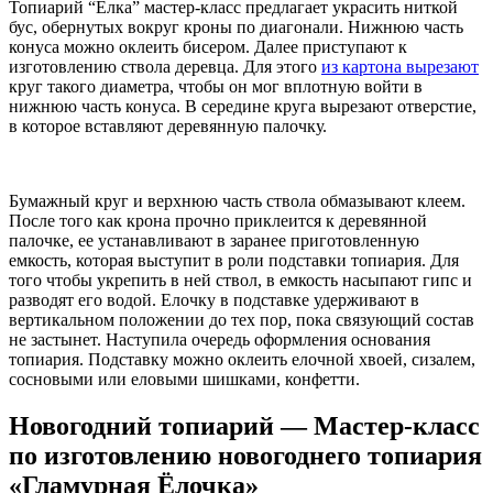
Топиарий “Елка” мастер-класс предлагает украсить ниткой
бус, обернутых вокруг кроны по диагонали. Нижнюю часть
конуса можно оклеить бисером. Далее приступают к
изготовлению ствола деревца. Для этого
из картона вырезают
круг такого диаметра, чтобы он мог вплотную войти в
нижнюю часть конуса. В середине круга вырезают отверстие,
в которое вставляют деревянную палочку.
Бумажный круг и верхнюю часть ствола обмазывают клеем.
После того как крона прочно приклеится к деревянной
палочке, ее устанавливают в заранее приготовленную
емкость, которая выступит в роли подставки топиария. Для
того чтобы укрепить в ней ствол, в емкость насыпают гипс и
разводят его водой. Елочку в подставке удерживают в
вертикальном положении до тех пор, пока связующий состав
не застынет. Наступила очередь оформления основания
топиария. Подставку можно оклеить елочной хвоей, сизалем,
сосновыми или еловыми шишками, конфетти.
Новогодний топиарий — Мастер-класс
по изготовлению новогоднего топиария
«Гламурная Ёлочка»