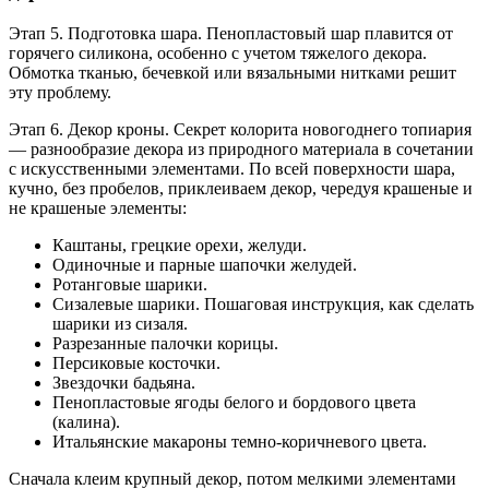
Этап 5. Подготовка шара. Пенопластовый шар плавится от
горячего силикона, особенно с учетом тяжелого декора.
Обмотка тканью, бечевкой или вязальными нитками решит
эту проблему.
Этап 6. Декор кроны. Секрет колорита новогоднего топиария
— разнообразие декора из природного материала в сочетании
с искусственными элементами. По всей поверхности шара,
кучно, без пробелов, приклеиваем декор, чередуя крашеные и
не крашеные элементы:
Каштаны, грецкие орехи, желуди.
Одиночные и парные шапочки желудей.
Ротанговые шарики.
Сизалевые шарики. Пошаговая инструкция, как сделать
шарики из сизаля.
Разрезанные палочки корицы.
Персиковые косточки.
Звездочки бадьяна.
Пенопластовые ягоды белого и бордового цвета
(калина).
Итальянские макароны темно-коричневого цвета.
Сначала клеим крупный декор, потом мелкими элементами