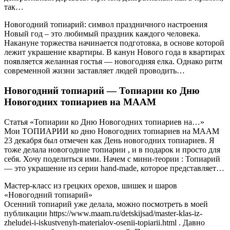
так…
Новогодний топиарий: символ праздничного настроения
Новый год – это любимый праздник каждого человека.
Накануне торжества начинается подготовка, в основе которой
лежит украшение квартиры. В канун Нового года в квартирах
появляется желанная гостья — новогодняя елка. Однако ритм
современной жизни заставляет людей проводить…
Новогодний топиарий — Топиарии ко Дню
Новогодних топиариев на МAAM
Статья «Топиарии ко Дню Новогодних топиариев на…»
Мои ТОПИАРИИ ко дню Новогодних топиариев на МААМ
23 декабря был отмечен как День новогодних топиариев. Я
тоже делала новогодние топиарии , и в подарок и просто для
себя. Хочу поделиться ими. Начем с мини-теории : Топиарий
— это украшение из серии hand-made, которое представляет…
Мастер-класс из грецких орехов, шишек и шаров
«Новогодний топиарий»
Осенний топиарий уже делала, можно посмотреть в моей
публикации https://www.maam.ru/detskijsad/master-klas-iz-
zheludei-i-iskustvenyh-materialov-osenii-topiarii.html . Давно