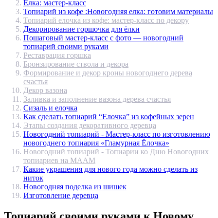
Ёлка: мастер-класс
Топиарий из кофе :Новогодняя елка: готовим материалы
Топиарий елочка из кофе: мастер-класс по декору
Декорирование горшочка для ёлки
Пошаговый мастер-класс с фото — новогодний
топиарий своими руками
Реставрация горшка
Бронзирование ствола и декора
Формирование и декор кроны новогоднего дерева
счастья
Декор вазона
Заливка и заполнение вазона дерева счастья
Сизаль и елочка
Как сделать топиарий “Елочка” из кофейных зерен
Этапы создания декоративного деревца
Новогодний топиарий - Мастер-класс по изготовлению
новогоднего топиария «Гламурная Ёлочка»
Новогодний топиарий - Топиарии ко Дню Новогодних
топиариев на МAAM
Какие украшения для нового года можно сделать из
ниток
Новогодняя поделка из шишек
Изготовление деревца
Топиарий своими руками к Новому