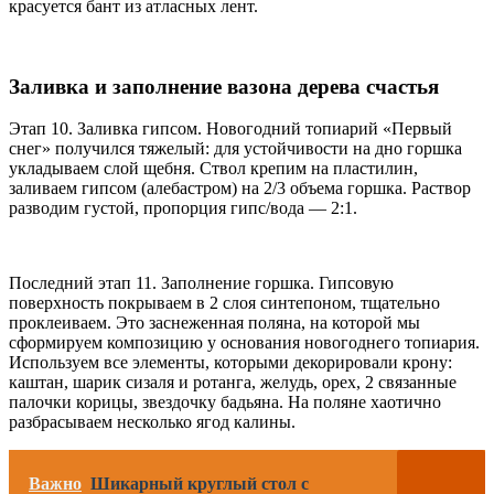
красуется бант из атласных лент.
Заливка и заполнение вазона дерева счастья
Этап 10. Заливка гипсом. Новогодний топиарий «Первый
снег» получился тяжелый: для устойчивости на дно горшка
укладываем слой щебня. Ствол крепим на пластилин,
заливаем гипсом (алебастром) на 2/3 объема горшка. Раствор
разводим густой, пропорция гипс/вода — 2:1.
Последний этап 11. Заполнение горшка. Гипсовую
поверхность покрываем в 2 слоя синтепоном, тщательно
проклеиваем. Это заснеженная поляна, на которой мы
сформируем композицию у основания новогоднего топиария.
Используем все элементы, которыми декорировали крону:
каштан, шарик сизаля и ротанга, желудь, орех, 2 связанные
палочки корицы, звездочку бадьяна. На поляне хаотично
разбрасываем несколько ягод калины.
Важно
Шикарный круглый стол с