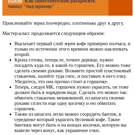
Важно
Как самостоятельно раскрасить
чашку "под мрамор"
Приклеивайте зерна поочередно, плотненько друг к другу.
Мастер-класс продолжается следующим образом:
Высыхает первый слой зерен кофе примерно полчаса, и
только по истечении этого времени можно наклеивать
второй.
Крона готова, теперь ее, точнее деревце, нужно
посадить куда-то, в какой-то горшочек. Его можно тоже
сделать своими руками. Возьмите простой пластиковый
стаканчик, налейте туда гипс, и поставьте в него елку.
Убедитесь, что она прочно стоит в горшочке.
Теперь, следуя МК, горшочек нужно украсить, он тоже
должен быть в нарядном виде. Сделать это можно так:
обмотать стаканчик мешковиной, из шпагата своими
руками сплести еще одну косичку и ею обмотать
горшочек.
Также из шпагата легко можно соорудить бантик, в
серединке который украсить бусинкой кофе. Такие
бантики могут быть и на концах косички, которую вы
вывели через конус, как украшение елки.