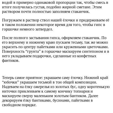
водой в примерно одинаковой пропорции так, чтобы смесь в
итоге получилась густая, подобно жирной сметане. Этим
раствором почти полностью заполняем стаканчик.
Погружаем в раствор ствол нашей ёлочки и придерживаем её
в таком положении некоторое время для того, чтобы гипс в
горшочке немного затвердел.
После полного застывания гипса, оформляем стаканчик. По
его верхнему и нижнему краю пускаем тесьму, так же можно
украсить по центру пайетками или кружевными цветочками.
Поверхность “грунта” в горшочке маскируем синтепоном и в
него укладываем подарочки, сделанные из конфетных
фантиков.
Теперь самое приятное: украшаем саму ёлочку. Нижний край
“юбочки” украшаем тесьмой в тон общей композиции.
Надеваем на ёлку ожерелья из золотых бус, одну коротенькую
ниточки приклеиваем к самому кончику топиария и
маскируем сверху маленьким золотым бантиком. Далее
декорируем ёлку бантиками, бусинами, пайетками в
свободном порядке.