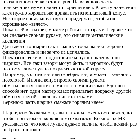
праздничность такого топиария. На верхнюю часть
подсвечника нужно нанести горячий клей. К месту нанесения
клея нужно хорошенько придавить пенопластовый конус.
Некоторое время конус нужно придержать, чтобы он
хорошенько «взялся».
Пока клей высыхает, можете работать с шарами. Первое, что
вы сделаете своими руками, это снимите металлические
крепления
Для такого топиария-елки важно, чтобы шарики хорошо
фиксировались и ни за что не цеплялись.
Прекрасно, если вы подготовите конус к наклеиванию
шариков. Все-таки зазоры могут быть, и вероятно, будут,
поэтому конус нужно покрасить краской спреем
Например, золотистой или серебристой, а может – зеленой с
позолотой. Иногда конус просто своими руками
обматываются золотистыми толстыми нитками. Единого
способа нет, один мастер-класс предлагает покраску, другой –
обмотку, третий – оклеивание салфетками.
Верхнюю часть шарика смажьте горячим клеем
Шар нужно буквально вдавить в конус, очень осторожно, но
чтобы при этом он хорошенько схватился. Во многих МК
указывается, что клей лучше куда-то вылить, чтобы всякий раз
не брать пистолет