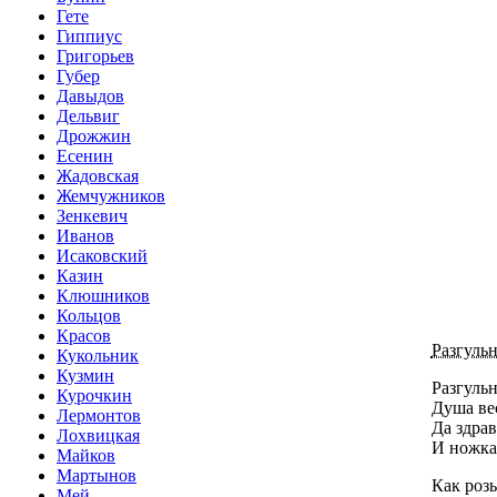
Гете
Гиппиус
Григорьев
Губер
Давыдов
Дельвиг
Дрожжин
Есенин
Жадовская
Жемчужников
Зенкевич
Иванов
Исаковский
Казин
Клюшников
Кольцов
Красов
Разгульн
Кукольник
Кузмин
Разгульн
Курочкин
Душа ве
Лермонтов
Да здра
Лохвицкая
И ножка 
Майков
Мартынов
Как роз
Мей