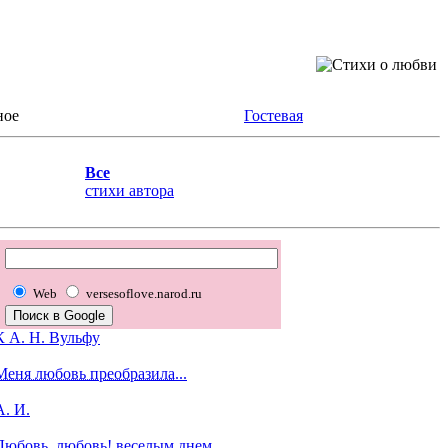
ное
Гостевая
Все
стихи автора
Web
versesoflove.narod.ru
К А. Н. Вульфу
Меня любовь преобразила...
А. И.
Любовь, любовь! веселым днем...