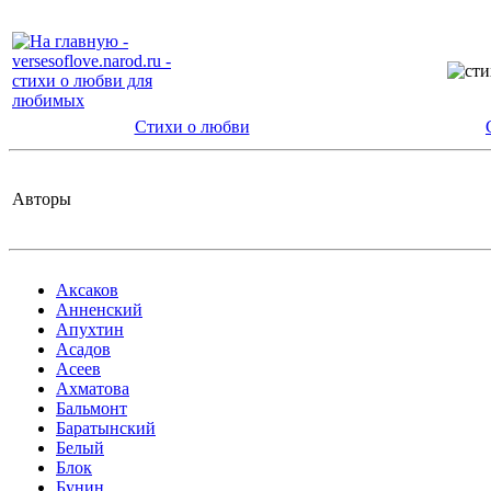
Стихи о любви
Авторы
Аксаков
Анненский
Апухтин
Асадов
Асеев
Ахматова
Бальмонт
Баратынский
Белый
Блок
Бунин