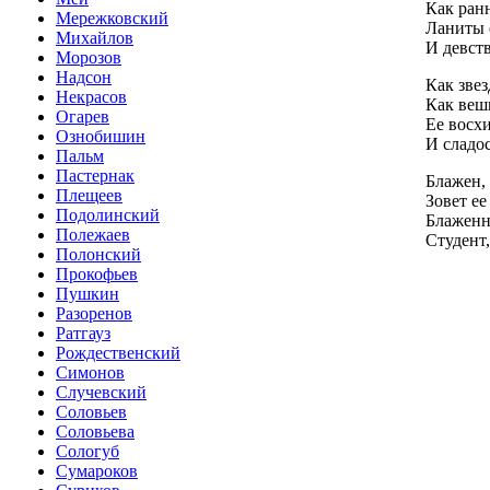
Как ранн
Мережковский
Ланиты 
Михайлов
И девст
Морозов
Надсон
Как зве
Некрасов
Как вешн
Огарев
Ее восх
Ознобишин
И сладос
Пальм
Пастернак
Блажен, 
Плещеев
Зовет ее
Подолинский
Блаженн
Полежаев
Студент
Полонский
Прокофьев
Пушкин
Разоренов
Ратгауз
Рождественский
Симонов
Случевский
Соловьев
Соловьева
Сологуб
Сумароков