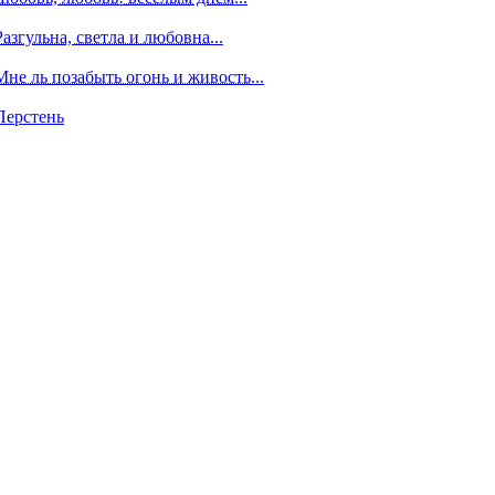
Разгульна, светла и любовна...
Мне ль позабыть огонь и живость...
Перстень