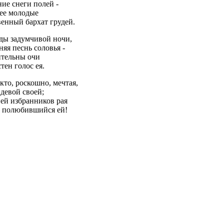
ие снеги полей -
ее молодые
венный бархат грудей.
зды задумчивой ночи,
яя песнь соловья -
ительны очи
тен голос ея.
кто, роскошно, мечтая,
 девой своей;
ей избранников рая
, полюбившийся ей!