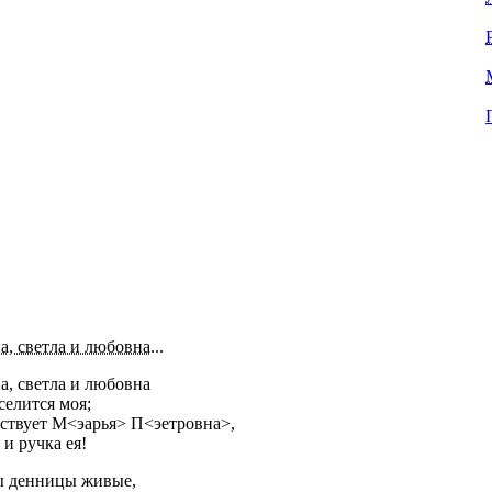
а, светла и любовна...
а, светла и любовна
селится моя;
вствует М<эарья> П<эетровна>,
и ручка ея!
ы денницы живые,