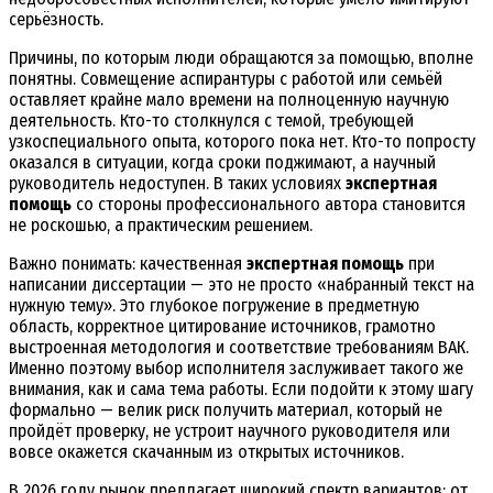
серьёзность.
Причины, по которым люди обращаются за помощью, вполне
понятны. Совмещение аспирантуры с работой или семьёй
оставляет крайне мало времени на полноценную научную
деятельность. Кто-то столкнулся с темой, требующей
узкоспециального опыта, которого пока нет. Кто-то попросту
оказался в ситуации, когда сроки поджимают, а научный
руководитель недоступен. В таких условиях
экспертная
помощь
со стороны профессионального автора становится
не роскошью, а практическим решением.
Важно понимать: качественная
экспертная помощь
при
написании диссертации — это не просто «набранный текст на
нужную тему». Это глубокое погружение в предметную
область, корректное цитирование источников, грамотно
выстроенная методология и соответствие требованиям ВАК.
Именно поэтому выбор исполнителя заслуживает такого же
внимания, как и сама тема работы. Если подойти к этому шагу
формально — велик риск получить материал, который не
пройдёт проверку, не устроит научного руководителя или
вовсе окажется скачанным из открытых источников.
В 2026 году рынок предлагает широкий спектр вариантов: от