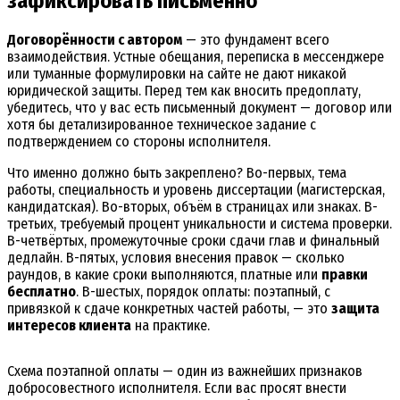
зафиксировать письменно
Договорённости с автором
— это фундамент всего
взаимодействия. Устные обещания, переписка в мессенджере
или туманные формулировки на сайте не дают никакой
юридической защиты. Перед тем как вносить предоплату,
убедитесь, что у вас есть письменный документ — договор или
хотя бы детализированное техническое задание с
подтверждением со стороны исполнителя.
Что именно должно быть закреплено? Во-первых, тема
работы, специальность и уровень диссертации (магистерская,
кандидатская). Во-вторых, объём в страницах или знаках. В-
третьих, требуемый процент уникальности и система проверки.
В-четвёртых, промежуточные сроки сдачи глав и финальный
дедлайн. В-пятых, условия внесения правок — сколько
раундов, в какие сроки выполняются, платные или
правки
бесплатно
. В-шестых, порядок оплаты: поэтапный, с
привязкой к сдаче конкретных частей работы, — это
защита
интересов клиента
на практике.
Схема поэтапной оплаты — один из важнейших признаков
добросовестного исполнителя. Если вас просят внести