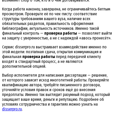
возникнет спор о том, кто и о чём договаривался.
Когда работа наконец завершена, не ограничивайтесь беглым
просмотром. Проверьте её по чек-листу: соответствие
структуры требованиям вашего вуза, наличие всех
обязательных разделов, правильность оформления
библиографии, актуальность источников. Именно такой
финальный контроль —
проверка работы
— позволяет выйти
на защиту с уверенностью, а не с надеждой «авось пронесёт».
Сервис disserpro.ru выстраивает взаимодействие именно по
этой модели: поэтапная сдача, открытая коммуникация и
финальная
проверка работы
перед передачей клиенту
входят в стандартный процесс, а не являются
дополнительной опцией.
Выбор исполнителя для написания диссертации — решение,
от которого зависит исход многолетней работы. Проверяйте
квалификацию автора, требуйте письменного договора,
уточняйте условия правок и сроков ещё до внесения
предоплаты. Именно так выглядит разумный подход, который
защищает ваше время, деньги и репутацию. Подробнее об
условиях сотрудничества и гарантиях можно узнать на
disserpro.ru
.