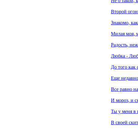
Не о такой, к
Второй огон
Знакомо, как
Милая моя, м
Радость, неж
Любка - Лю
До того как 
Еще недавно
Все равно на
И мороз, и с
Ты у меня в 
В своей скит