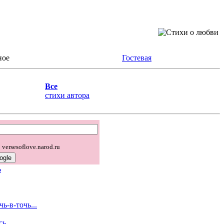
ное
Гостевая
Все
стихи автора
versesoflove.narod.ru
ь
ь-в-точь...
ь...