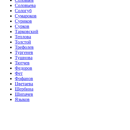
Соловьев
Соловьева
Сологуб
Сумароков
Суриков
Сурков
Тарковский
Теплова
Толстой
Трефолев
Тургенев
Тушнова
Тютчев
Федоров
Фет
Фофанов
Цветаева
Щербина
Щипачев
Языков