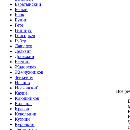
Баратынский
Белый
Блок
Бунин
Гете
Гиппиус
Григорьев
Губер
Давыдов
Дельвиг
Дрожжин
Есенин
Жадовская
Жемчужников
Зенкевич
Иванов
Исаковский
Всё реч
Казин
Клюшников
В
Кольцов
М
Красов
Н
Кукольник
И
Кузмин
Ч
Курочкин
О
Лермонтов