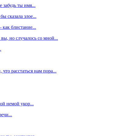
е забудь ты имя...
бы сказала злое...
 как блистание...
 вы, но случалось со мной...
.
 что расстаться нам пора...
ой немой укор...
ечи...