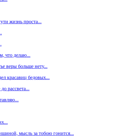
ути жизнь проста...
.
.
м, что делаю...
ье веры больше нету...
ел красавиц бедовых...
 до рассвета...
тавляю...
х...
ишиной, мысль за тобою гонится...