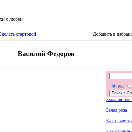
Сделать стартовой
Добавить в избран
Василий Федоров
Web
Была любов
Белая роза
Как наяву точ
Как случилос