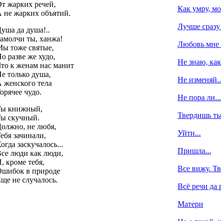
т жарких речей,
Как умру, мо
 не жарких объятий.
Лучше сразу 
уша да душа!..
амолчи ты, ханжа!
Любовь мне -
ы тоже святые,
о разве же худо,
Не знаю, как
то к женам нас манит
е только душа,
Не изменяй..
 женского тела
орячее чудо.
Не пора ли...
Ты книжный,
Твердишь ты,
ы скучный.
олжно, не любя,
Уйти...
ебя зачинали,
огда заскучалось...
Пришла...
се люди как люди,
, кроме тебя,
Все вижу. Тв
шибок в природе
ще не случалось.
Всё речи да р
Матери