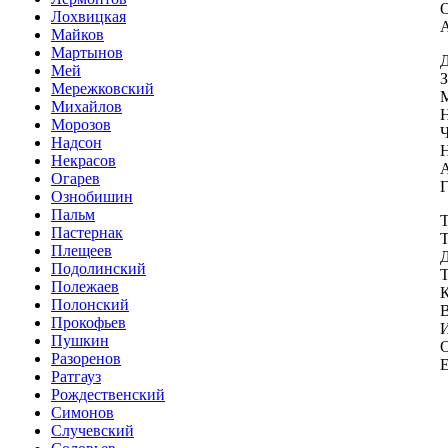
О
Лохвицкая
А
Майков
Мартынов
Д
Мей
З
Мережковский
М
Михайлов
Н
Морозов
Ч
Надсон
Н
Некрасов
А
Огарев
Г
Ознобишин
Пальм
Пастернак
Т
Плещеев
Д
Подолинский
Т
Полежаев
К
Полонский
В
Прокофьев
И
Пушкин
О
Разоренов
Е
Ратгауз
Рождественский
Симонов
Случевский