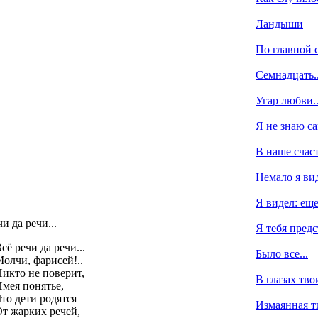
Ландыши
По главной с
Семнадцать..
Угар любви..
Я не знаю са
В наше счаст
Немало я вид
Я видел: еще
и да речи...
Я тебя предс
сё речи да речи...
Было все...
олчи, фарисей!..
икто не поверит,
В глазах твои
мея понятье,
то дети родятся
Измаянная т
т жарких речей,