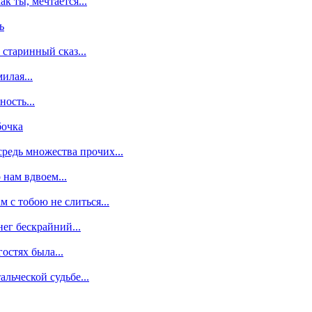
ак ты, мечтается...
ь
 старинный сказ...
илая...
ность...
бочка
средь множества прочих...
 нам вдвоем...
м с тобою не слиться...
нег бескрайний...
гостях была...
альческой судьбе...