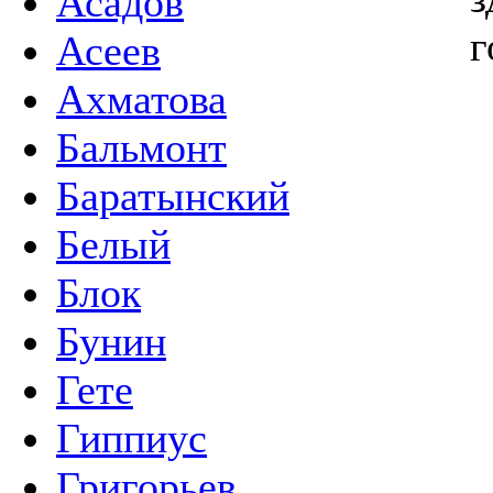
Асадов
г
Асеев
Ахматова
Бальмонт
Баратынский
Белый
Блок
Бунин
Гете
Гиппиус
Григорьев