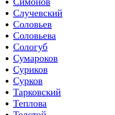
Симонов
Случевский
Соловьев
Соловьева
Сологуб
Сумароков
Суриков
Сурков
Тарковский
Теплова
Толстой