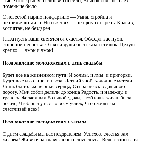
атас, Чтоб крышу от любви сносило, Улыбок больше, слез
поменьше было.
С невестой парню подфартило — Умна, стройна и
неприлично мила. Но и жених — не промах парень: Красив,
воспитан, не бездарен.
Глаза пусть ваши светятся от счастья, Обходят вас пусть
стороной ненастья. От всей души был сказан стишок, Целую
крепко — чмок и чмок!
Поздравление молодоженам в день свадьбы
Будет все на жизненном пути: И холмы, и ямы, и пригорки.
Будет все: и солнце, и гроза, Летний зной, холодные метели.
Лишь бы только верные сердца, Отправляясь в дальнюю
дорогу, Меж собой делили до конца Радость, и надежду, и
тревогу. Желаем вам большой удачи, Чтоб ваша жизнь была
богаче, Чтоб был у вас во всем успех, Чтоб жили вы
счастливей всех!
Поздравление молодоженам с стихах
С днем свадьбы мы вас поздравляем, Успехов, счастья вам
желаем! Живите на славу, любите друг друга, Ведь с этого дня