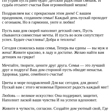
По утрам пусть рано будит Детский радостный смешок. И
судьба отсыпет счастья Вам огромнейший мешок!
Поздравляем вас с прекрасным этим днем! С вашим
праздником, созданием семьи! Каждый день пускай проходит
с огоньком, Но в гармонии, уюте и любви!
Пусть ваш дом скорей наполнит детский смех, Пусть
сбываются совместные мечты. И пусть во всем сопутствует
успех. Будьте счастливы! Добра и теплоты!
Сегодня сложилась ваша семья, Теперь вы едины — вы муж и
жена! Живите красиво, в ладу и достатке. Желаю найти вам
детишек на грядке!
Мечтайте, творите, цените друг друга. Семья — это лучший
друг и подруга! Ваш дом стороной пусть обходят ненастья.
Здоровья, удачи, семейного счастья!
Цветы и море поздравлений Для вас сегодня, для двоих!
Пускай вам с этого мгновенья Приносит радость каждый миг!
Любовь — великое искусство: Она поддержит, защитит,
Наполнит лаской ваши чувства И на успехи вдохновит.
Живите в чуткости, согласии. Создайте дом уютный свой, Где