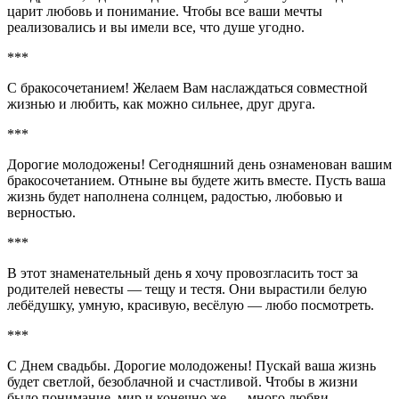
царит любовь и понимание. Чтобы все ваши мечты
реализовались и вы имели все, что душе угодно.
***
С бракосочетанием! Желаем Вам наслаждаться совместной
жизнью и любить, как можно сильнее, друг друга.
***
Дорогие молодожены! Сегодняшний день ознаменован вашим
бракосочетанием. Отныне вы будете жить вместе. Пусть ваша
жизнь будет наполнена солнцем, радостью, любовью и
верностью.
***
В этот знаменательный день я хочу провозгласить тост за
родителей невесты — тещу и тестя. Они вырастили белую
лебёдушку, умную, красивую, весёлую — любо посмотреть.
***
С Днем свадьбы. Дорогие молодожены! Пускай ваша жизнь
будет светлой, безоблачной и счастливой. Чтобы в жизни
было понимание, мир и конечно же — много любви.