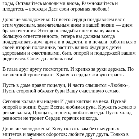
годы, Оставайтесь молодыми вновь, Размножайтесь и
плодитесь – восходы Даст свои огромная любовь!
Дорогие молодожены! От всего сердца поздравляем вас с
этим чудесным, замечательным днем в вашей жизни — днем
бракосочетания. Этот день свадьбы внес в вашу жизнь
большую ответственность, теперь вы должны всегда
поддерживать друг друга и в радости, и в печали, заботиться о
своей второй половинке, растить ваших будущих детей
здоровыми и счастливыми, быть опорой и поддержкой вашим
родителям. Совет да любовь вам!
В глаза друг другу посмотрите, И крепко за руки держась, По
жизненной тропе идите, Храня в сердцах живую страсть.
Пусть в доме правят поцелуи, И часто слышится «Люблю»,
Пусть стороной обходят бури Вашу счастливую семью.
Сегодня кольца вы надели И дали клятвы на века. Пускай
опорой в жизни будет Всегда любимая рука. Кружить желаю в
ритме вальса, Прощать, терпеть, любить всегда. Пусть холод
ревности не тронет Сердец горячих никогда.
Дорогие молодожены! Хочу сказать вам без вычурных
эпитетов и заумных оборотов: любите друг друга. Только в