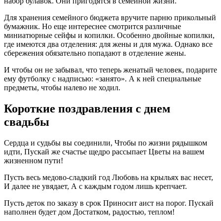
набор булавок. Они пригодятся в семейной жизни.
Для хранения семейного бюджета вручите парню прикольный
бумажник. Но еще интереснее смотрится различные
миниатюрные сейфы и копилки. Особенно двойные копилки,
где имеются два отделения: для жены и для мужа. Однако все
сбережения обязательно попадают в отделение жены.
И чтобы он не забывал, что теперь женатый человек, подарите
ему футболку с надписью: «занято». А к ней специальные
предметы, чтобы налево не ходил.
Короткие поздравления с днем
свадьбы
Сердца и судьбы вы соединили, Чтобы по жизни рядышком
идти, Пускай же счастье щедро рассыпает Цветы на вашем
жизненном пути!
Пусть весь медово-сладкий год Любовь на крыльях вас несет,
И далее не увядает, А с каждым годом лишь крепчает.
Пусть деток по заказу в срок Приносит аист на порог. Пускай
наполнен будет дом Достатком, радостью, теплом!