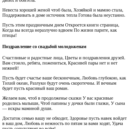
двоих и обитель.
Невеста хорошей женой чтоб была, Хозяйкой и мамою стала,
Поддерживать в доме источник тепла Готова была неустанно.
Пусть этим праздничным днем Откроется книги страница,
Когда вы всегда неразлучно вдвоем По жизни парите, как
птицы!
Поздравление со свадьбой молодоженам
Счастливые и радостные лица, Цветы и поздравления друзей.
Вам стоило, ребята, пожениться, Красивей пары нет и нет
нежней!
Пусть будет счастье ваше бесконечным, Любовь глубокою, как
Тихий океан, Разлуки будут очень скоротечны. И вечным
будет пусть красивый ваш роман.
Желаем вам, чтоб в продолженье сказки У вас красивые
родились малыши, Чтоб папины у дочки были глазки, У сына
— искры маминой души.
Достаток семью вашу не обходит, Здоровье пусть навек войдет
в ваш дом, Любовь и нежность по пятам за вами ходят, Удача
пусть сопутствует во всём!