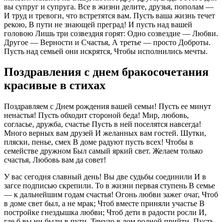
вы супруг и супруга. Все в жизни делите, друзья, пополам —
И труд и тревоги, что встретятся вам. Пусть ваша жизнь течет
рекою, В пути не знающей преград! И пусть над вашей
головою Лишь три созвездия горят: Одно созвездие — Любви.
Другое — Верности и Счастья, А третье — просто Доброты.
Пусть над семьей они искрятся, Чтобы исполнились мечты.
Поздравления с днем бракосочетания
красивые в стихах
Поздравляем с Днем рождения вашей семьи! Пусть ее минут
ненастья! Пусть обходит стороной беда! Мир, любовь,
согласье, дружба, счастье Пусть в ней поселятся навсегда!
Много верных вам друзей И желанных вам гостей. Шутки,
пляски, пенье, смех В доме радуют пусть всех! Чтобы в
семействе дружном Был самый яркий свет. Желаем только
счастья, Любовь вам да совет!
У вас сегодня славный день! Вы две судьбы соединили И в
загсе подписью скрепили. То в жизни первая ступень В семье
— к дальнейшим годам счастья! Огонь любви зажег очаг, Чтоб
в доме свет был, а не мрак; Чтоб вместе приняли участье В
постройке гнездышка любви; Чтоб дети в радости росли И,
где б вы ни были в пути, Тянуло в дом родной прийти. Пусть