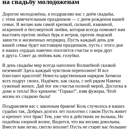
на свадьбу молодоженам
Дорогие молодожёны, я поздравляю вас с днём свадьбы,
с этим замечательным праздником — с днем рождения вашей
семьи. Я желаю вам самой крепкой, сильной, взаимной,
искренней и бессмертной любви, которая всегда поможет вам
выстоять против любых бурь и ветров, против людской
зависти и жизненных неурядиц. Пусть каждый день для
вашей семьи будет настоящим праздником, пусть с этого дня
в ваших сердцах навечно поселится счастье и вера друг
в друга. Совет да любовь вам, голубки.
В день свадьбы мир всегда наполнен Волшебной сказкой
неземной! Здесь каждый чувством переполнен! И все
блистают красотой! Невеста царственным нарядом Затмила
всех подруг своих, Надёжен, как скала, с ней рядом Навеки
суженый жених. Дай бог им счастья полной мерой, Достатка в
доме и тепла! Все крикнем: “Горько!”, взяв фужеры, Чтоб
жизнь их сладкою была!
Поздравляем вас с законным браком! Коль случилось в ваших
судьбах так, Добрых долгих лет полсотни с гаком Пусть живет
и крепнет этот брак! Тем, уже что в действиях не вольны, Не
подобны озорной волне, Видится, что вы весьма довольны,
Вместе вам легко, светло вполне! Пусть не старят вас большие