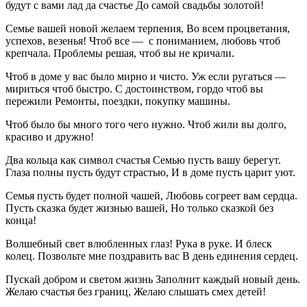
будут с вами лад да счастье До самой свадьбы золотой!
Семье вашей новой желаем терпения, Во всем процветания,
успехов, везенья! Чтоб все — с пониманием, любовь чтоб
крепчала. Проблемы решая, чтоб вы не кричали.
Чтоб в доме у вас было мирно и чисто. Уж если ругаться —
мириться чтоб быстро. С достоинством, гордо чтоб вы
пережили Ремонты, поездки, покупку машины.
Чтоб было бы много того чего нужно. Чтоб жили вы долго,
красиво и дружно!
Два кольца как символ счастья Семью пусть вашу берегут.
Глаза полны пусть будут страстью, И в доме пусть царит уют.
Семья пусть будет полной чашей, Любовь согреет вам сердца.
Пусть сказка будет жизнью вашей, Но только сказкой без
конца!
Волшебный свет влюбленных глаз! Рука в руке. И блеск
колец. Позвольте мне поздравить вас В день единения сердец.
Пускай добром и светом жизнь Заполнит каждый новый день.
Желаю счастья без границ, Желаю слышать смех детей!