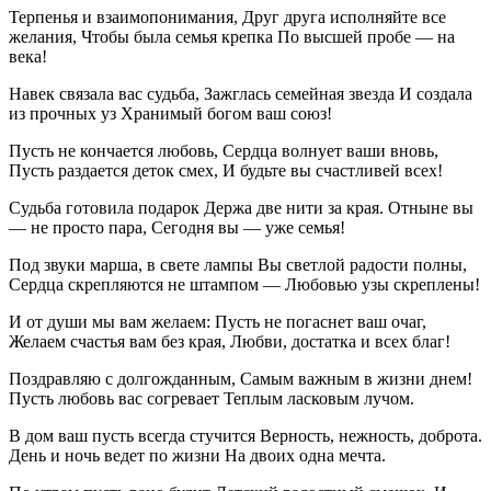
Терпенья и взаимопонимания, Друг друга исполняйте все
желания, Чтобы была семья крепка По высшей пробе — на
века!
Навек связала вас судьба, Зажглась семейная звезда И создала
из прочных уз Хранимый богом ваш союз!
Пусть не кончается любовь, Сердца волнует ваши вновь,
Пусть раздается деток смех, И будьте вы счастливей всех!
Судьба готовила подарок Держа две нити за края. Отныне вы
— не просто пара, Сегодня вы — уже семья!
Под звуки марша, в свете лампы Вы светлой радости полны,
Сердца скрепляются не штампом — Любовью узы скреплены!
И от души мы вам желаем: Пусть не погаснет ваш очаг,
Желаем счастья вам без края, Любви, достатка и всех благ!
Поздравляю с долгожданным, Самым важным в жизни днем!
Пусть любовь вас согревает Теплым ласковым лучом.
В дом ваш пусть всегда стучится Верность, нежность, доброта.
День и ночь ведет по жизни На двоих одна мечта.