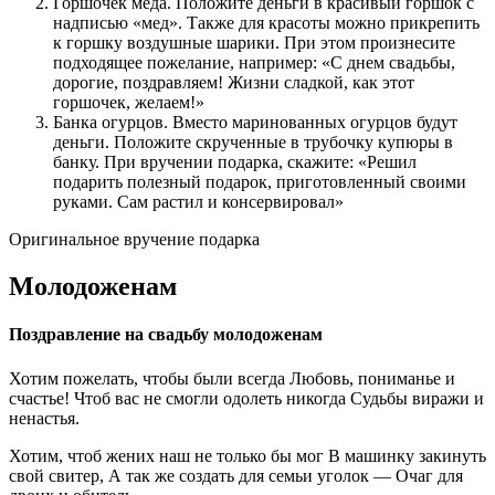
Горшочек меда. Положите деньги в красивый горшок с
надписью «мед». Также для красоты можно прикрепить
к горшку воздушные шарики. При этом произнесите
подходящее пожелание, например: «С днем свадьбы,
дорогие, поздравляем! Жизни сладкой, как этот
горшочек, желаем!»
Банка огурцов. Вместо маринованных огурцов будут
деньги. Положите скрученные в трубочку купюры в
банку. При вручении подарка, скажите: «Решил
подарить полезный подарок, приготовленный своими
руками. Сам растил и консервировал»
Оригинальное вручение подарка
Молодоженам
Поздравление на свадьбу молодоженам
Хотим пожелать, чтобы были всегда Любовь, пониманье и
счастье! Чтоб вас не смогли одолеть никогда Судьбы виражи и
ненастья.
Хотим, чтоб жених наш не только бы мог В машинку закинуть
свой свитер, А так же создать для семьи уголок — Очаг для