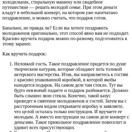
холодильник, стиральную машину или свадебное
путешествие — решать молодой семье. При этом деньги
кладут в небольшой конверт, на котором уже напечатано
поздравление, и можно считать, что подарок готов.
Банально, не правда ли? Если вы хотите поздравить
молодоженов оригинально, этот способ явно вам не подходит.
Красиво вручить подарок можно по-разному, подготовьтесь к
этому заранее.
Как вручить подарок:
Неловкий гость. Такое поздравление придется по душе
творческим натурам, которые обладают хоть толикой
актерского мастерства. Итак, вы направляетесь к гостям
с красиво упакованной коробкой, в которой якобы
находится подарок. На самом деле там стекло. Тут вы
будто невзначай падаете и подарок разбивается. Должно
быть слышно звон стекла. Конечно, такой казус
приведет в смятение молодоженов и гостей. Затем вы с
расстроенным видом открываете коробку и заявляете,
что целой осталась только инструкция. И вручаете ее
молодым. А вместо инструкции на самом деле конверт с
деньгами. Такое прикольное поздравление повеселит и
удивит всех присутствующих