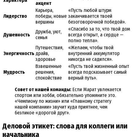
характера
акцент
Карьера,
«Пусть любой штурм
Лидерство
победы, новые
заканчивается твоей
вершины
безоговорочной победой».
«Спасибо за то, что твой дом
Дружба, уют,
Душевность
всегда открыт, а сердце —
семья
полно тепла».
Путешествия,
«Желаем, чтобы твой
Энергичность
драйв,
внутренний аккумулятор
здоровье
никогда не садился».
Взвешенные
«Пусть твой жизненный опыт
Мудрость
решения,
всегда подсказывает самый
спокойствие
верный путь».
Совет от нашей команды:
Если Марат увлекается
спортом или хобби, обязательно упомяните это.
«Чемпиону по жизни» или «Главному стратегу
нашей компании» звучит куда приятнее, чем
безликое «дорогой друг».
Деловой этикет: слова для коллеги или
начальника