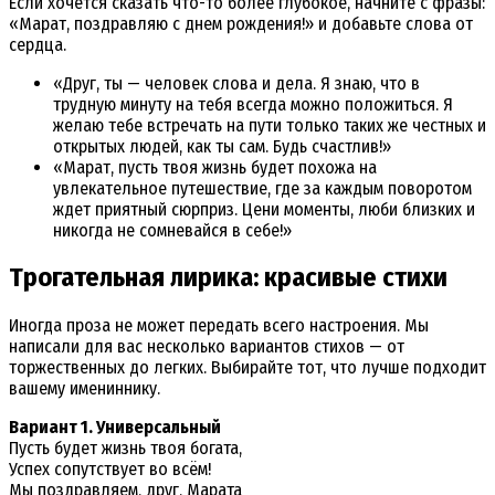
Если хочется сказать что-то более глубокое, начните с фразы:
«Марат, поздравляю с днем рождения!» и добавьте слова от
сердца.
«Друг, ты — человек слова и дела. Я знаю, что в
трудную минуту на тебя всегда можно положиться. Я
желаю тебе встречать на пути только таких же честных и
открытых людей, как ты сам. Будь счастлив!»
«Марат, пусть твоя жизнь будет похожа на
увлекательное путешествие, где за каждым поворотом
ждет приятный сюрприз. Цени моменты, люби близких и
никогда не сомневайся в себе!»
Трогательная лирика: красивые стихи
Иногда проза не может передать всего настроения. Мы
написали для вас несколько вариантов стихов — от
торжественных до легких. Выбирайте тот, что лучше подходит
вашему имениннику.
Вариант 1. Универсальный
Пусть будет жизнь твоя богата,
Успех сопутствует во всём!
Мы поздравляем, друг, Марата