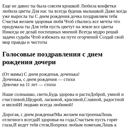
Еще не давно ты была совсем крошкой Любила конфетки
любила цветы Для нас ты всегда будешь малышкой Даже когда
уже выросла ты С днем рождения дочка поздравляем тебя
Счастья желаем здоровья любя Чтоб сбылись все мечты что
придумала ты Для тебя пусть цветут на земле все цветы
Никогда не делай поспешных мнений Всегда мудро решай
задачи судьбы Чтоб избежать на пути огорчений Создай свой
мир правды и чистоты
Голосовые поздравления с днем
рождения дочери
(От мамы) C днем рожденья, доченька!
Доченька, с днем рождения — стихи
Девочке на 11 лет — стихи
Наше солнышко, свети,Будь здорова и растиДоброй, умной и
счастливой,Щедрой, ласковой, красивой,Славной, радостной
и милойИ людьми всегда любимой!
Дорогая, с днем рожденья!Мы желаем настроеньяЛишь
отличного всегдаИ здоровья на года,Счастьем пусть горят
глаза,И ведет тебя стезя,Вопреки любым помехам,Лишь к