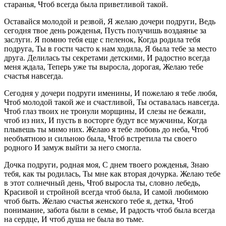
старанья, Чтоб всегда была приветливой такой.
Оставайся молодой и резвой, Я желаю дочери подруги, Ведь
сегодня твое день рожденья, Пусть получишь воздаянье за
заслуги. Я помню тебя еще с пеленок, Когда родила тебя
подруга, Ты в гости часто к нам ходила, Я была тебе за место
друга. Делилась ты секретами детскими, И радостно всегда
меня ждала, Теперь уже ты выросла, дорогая, Желаю тебе
счастья навсегда.
Сегодня у дочери подруги именины, И пожелаю я тебе любя,
Чтоб молодой такой же и счастливой, Ты оставалась навсегда.
Чтоб глаз твоих не тронули морщины, И слезы не бежали,
чтоб из них, И пусть в восторге будут все мужчины, Когда
плывешь ты мимо них. Желаю я тебе любовь до неба, Чтоб
необъятною и сильною была, Чтоб встретила ты своего
родного И замуж выйти за него смогла.
Дочка подруги, родная моя, С днем твоего рожденья, Знаю
тебя, как ты родилась, Ты мне как вторая дочурка. Желаю тебе
в этот солнечный день, Чтоб выросла ты, словно лебедь,
Красивой и стройной всегда чтоб была, И самой любимою
чтоб быть. Желаю счастья женского тебе я, детка, Чтоб
понимание, забота были в семье, И радость чтоб была всегда
на сердце, И чтоб душа не была во тьме.