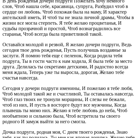
В день рожденья дочери подруги Пожелать хочу немного
слов, Чтоб нашла себе, красавица, супруга, Разбудил чтоб в
сердце он любовь. Чтоб похожая была на маму, И характер
ангельский иметь, И чтоб ты не знала личной драмы, Чтобы в
жизни все могла стерпеть. Я тебе желаю процветанья, И
судьбы прозрачной и простой, Чтоб вознаградились все
старанья, Чтоб всегда была приветливой такой.
Оставайся молодой и резвой, Я желаю дочери подруги, Ведь
сегодня твое день рожденья, Пусть получишь воздаянье за
заслуги. Я помню тебя еще с пеленок, Когда родила тебя
подруга, Ты в гости часто к нам ходила, Я была тебе за место
друга. Делилась ты секретами детскими, И радостно всегда
меня ждала, Теперь уже ты выросла, дорогая, Желаю тебе
счастья навсегда.
Сегодня у дочери подруги именины, И пожелаю я тебе любя,
Чтоб молодой такой же и счастливой, Ты оставалась навсегда.
Чтоб глаз твоих не тронули морщины, И слезы не бежали,
чтоб из них, И пусть в восторге будут все мужчины, Когда
плывешь ты мимо них. Желаю я тебе любовь до неба, Чтоб
необъятною и сильною была, Чтоб встретила ты своего
родного И замуж выйти за него смогла.
Дочка подруги, родная моя, С днем твоего рожденья, Знаю
тебя, как ты родилась, Ты мне как вторая дочурка. Желаю тебе