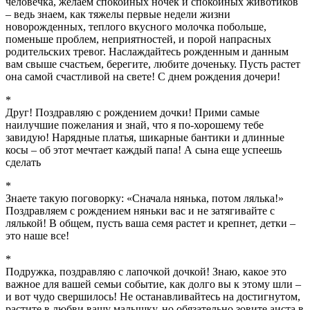
человечка, желаем спокойных ночек и спокойных животиков
– ведь знаем, как тяжелы первые недели жизни
новорожденных, теплого вкусного молочка побольше,
поменьше проблем, неприятностей, и порой напрасных
родительских тревог. Наслаждайтесь рожденным и данным
вам свыше счастьем, берегите, любите доченьку. Пусть растет
она самой счастливой на свете! С днем рождения дочери!
*
Друг! Поздравляю с рождением дочки! Прими самые
наилучшие пожелания и знай, что я по-хорошему тебе
завидую! Нарядные платья, шикарные бантики и длинные
косы – об этот мечтает каждый папа! А сына еще успеешь
сделать
*
Знаете такую поговорку: «Сначала нянька, потом лялька!»
Поздравляем с рождением няньки вас и не затягивайте с
лялькой! В общем, пусть ваша семя растет и крепнет, детки –
это наше все!
*
Подружка, поздравляю с лапочкой дочкой! Знаю, какое это
важное для вашей семьи событие, как долго вы к этому шли –
и вот чудо свершилось! Не останавливайтесь на достигнутом,
растите в любви вашу малышку, но обязательно зовите аиста в