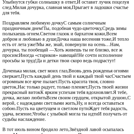
Улыбнутся губки солнышку в ответ,И оставит лучик поцелуя
след.Милая дочурка, славная моя,Прыгает в ладошки счастье
для тебя.
Поздравляем любимую дочкуС самым солнечным
праздничным днем!Ты, подобная чудо-цветочку,Средь зимы
полыхаешь огнем.Светом глазок и бархатом кожи,Всем
добром и любовью в душеДочка наша весенняя тоже,И тепло
есть от лета уже!Мы же, знай, повернули на осень…Нам,
дочурка, ты пообещай —Хоть живешь ты не близко, все ж
просим:Иногда «стариков» навещай!Не сочти исполнение
просьбы за труд!Да и детки твои скоро ведь подрастут!
Доченька милая, свет моих глаз,Вновь день рожденья огнями
сверкает,Пусть каждый день твой и каждый твой часСчастьем
огромным все ярче пылает.Пусть красота твоя, словно
цветок,Нас только радует, только пленяет,Пусть твоей жизни
прекрасный витокК ярким успехам тебя вдохновляет.Я тебе,
дочка, желаю любитьВсем своим сердцем, открытой душою,С
верой, с надеждами светлыми жить,Ну, и всегда оставаться
собою.Пусть на цветущем и светлом путиЖдет тебя радость,
удача, везение,Чтобы с улыбкой могла ты идтиИ получать от
судьбы наслаждение.
В тот июль вином бродило лето,Звёздной лавой осыпалась