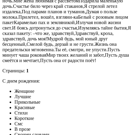
ночь.Мне жена любимая с рассветомПодарила маленькую
дочь.Счастье било через край стаканов,Я стрелой летел
издалека,Под парами планов и туманов,Думая о пользе
молока.Прилетел, вошёл, взгляни-каБелый с розовым лицом
пакетКарамелью пах и земляникой,Излучая новой жизни
свет.И боясь дотронуться до счастья,Изумляясь тайне бытия,Я
сказал пакету: –что же, здравствуй,Здравствуй, кроха,
здравствуй, дочь моя!Мудрой будь, мой юный друг
бесценный,Смелой будь, дерзай и не грусти.Жизнь она
предательски мгновенна.Ты её, смотри, не упусти.Пусть
минует чаша роковаяМир твоих желаний и забот,Пусть душа
смеётся и мечтает,Пусть она от радости поёт!
Страницы:
1
С днем рождения:
Женщине
Лучшие
Прикольные
Красивые
Стихи
Короткие
Смс
В прозе
Cвоими словами