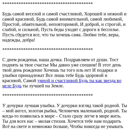
***************************************
Будь самой веселой и самой счастливой, Хорошей и нежной и
самой красивой, Будь самой внимательной, самой любимой,
Простой, обаятельной, неповторимой, И доброй, и строгой, и
слабой, и сильной, Пусть беды уходят с дороги в бессилье.
Пусть сбудется все, что ты хочешь сама. Любви тебе, веры,
надежды, добра!
***************************************
С днем рожденья, наша дочка. Поздравляем от души. Тост
поднять за твое счастье Мы давно уже спешим! В этот день
твой день рождение Хочешь ты того иль нет И подарки и
улыбки принадлежат Все лишь тебе Будь здоровой и
красивой, Самой
умной и счастливой Будь ты как звезда во
мгле Будь
ты лучшей на Земле.
***************************************
У дочурки лучшая улыбка. У дочурки взгляд такой родной. Ты
– мой ангел, золотая рыбка, Человечек маленький, родной. Ты
когда-то появилась в мире – Стало сразу легче в мире жить.
Ты для всех нас – милая стихия. Хочется тебе нам подарить
Всё на свете и немножко больше, Чтобы никогда не унывать