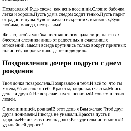
Поздравляю! Будь свежа, как день весенний,Словно бабочка,
легка и хороша,Пусть удача следом ходит тенью,Пусть парит
от радости душа!Чувств желаю искренних, взаимных,Будь
любима, молода, неотразима!
Желаю, чтобы улыбка постоянно освещала лицо, на глазах
блестели слезинки лишь от радостных и счастливых
мгновений, мысли всегда крутились только вокруг приятных
новостей, здоровье никогда не подводило.
Поздравления дочери подруги с днем
рождения
Твоя дочка повзрослела.Поздравляю я тебя.И всё то, что ты
хотела,Ей желаю от себя:Красоты, здоровья, счастья,Много
денег и друзей.Не встречает пусть ненастьяИ совсем плохих
людей.
С именинницей, родная!В этот день я Вам желаю,Чтоб друг
друга понимали,Никогда не унывали.Красота пусть и
здоровьеНе исчезнут очень долго,Рассудительности многоИ
удачнейшей дороги!