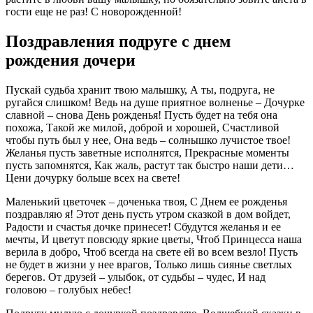
гости еще не раз! С новорожденной!
Поздравления подруге с днем
рождения дочери
Пускай судьба хранит твою малышку, А ты, подруга, не
ругайся слишком! Ведь на душе приятное волненье – Дочурке
славной – снова День рожденья! Пусть будет на тебя она
похожа, Такой же милой, доброй и хорошей, Счастливой
чтобы путь был у нее, Она ведь – солнышко лучистое твое!
Желанья пусть заветные исполнятся, Прекрасные моменты
пусть запомнятся, Как жаль, растут так быстро наши дети…
Цени дочурку больше всех на свете!
Маленький цветочек – доченька твоя, С Днем ее рожденья
поздравляю я! Этот день пусть утром сказкой в дом войдет,
Радости и счастья дочке принесет! Сбудутся желанья и ее
мечты, И цветут повсюду яркие цветы, Чтоб Принцесса наша
верила в добро, Чтоб всегда на свете ей во всем везло! Пусть
не будет в жизни у нее врагов, Только лишь сиянье светлых
берегов. От друзей – улыбок, от судьбы – чудес, И над
головою – голубых небес!