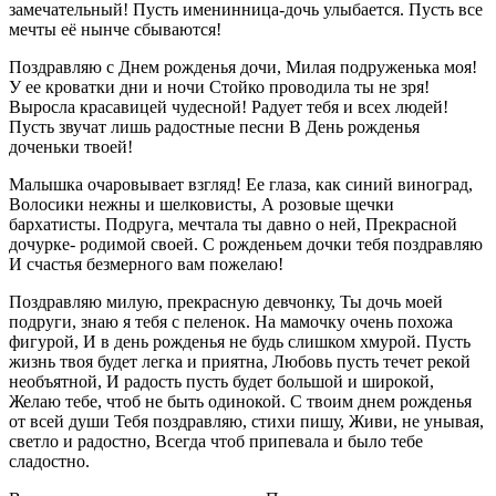
замечательный! Пусть именинница-дочь улыбается. Пусть все
мечты её нынче сбываются!
Поздравляю с Днем рожденья дочи, Милая подруженька моя!
У ее кроватки дни и ночи Стойко проводила ты не зря!
Выросла красавицей чудесной! Радует тебя и всех людей!
Пусть звучат лишь радостные песни В День рожденья
доченьки твоей!
Малышка очаровывает взгляд! Ее глаза, как синий виноград,
Волосики нежны и шелковисты, А розовые щечки
бархатисты. Подруга, мечтала ты давно о ней, Прекрасной
дочурке- родимой своей. С рожденьем дочки тебя поздравляю
И счастья безмерного вам пожелаю!
Поздравляю милую, прекрасную девчонку, Ты дочь моей
подруги, знаю я тебя с пеленок. На мамочку очень похожа
фигурой, И в день рожденья не будь слишком хмурой. Пусть
жизнь твоя будет легка и приятна, Любовь пусть течет рекой
необъятной, И радость пусть будет большой и широкой,
Желаю тебе, чтоб не быть одинокой. С твоим днем рожденья
от всей души Тебя поздравляю, стихи пишу, Живи, не унывая,
светло и радостно, Всегда чтоб припевала и было тебе
сладостно.