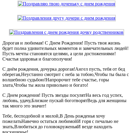
Дорогая и любимая! С Днем Рождения! Пусть твоя жизнь
будет полна удивительных моментов и замечательных людей!
Пусть мечты становятся целями, а цели достижениями!
Счастья здоровья и благополучия!
С днём рождения, дочурка дорогая!Ангел пусть, тебя от бед
оберегая,Неустанно смотрит с неба за тобою,Чтобы ты была с
волшебною судьбою!Напророчит тебе счастье, горы
злата,Чтобы ты жила привольно и богато!
С Днем рождения! Пусть звезды посулятНа весь год успех,
любовь, удачу,Близкие пускай боготворятВедь для женщины
так много это значит!
Тебе, бесподобной и милой,В День рожденья хочу
пожелатьНавечно остаться любимойИ горя с печалью не
знать,Влюбиться до головокруженьяИ везде находить
восхищенье!