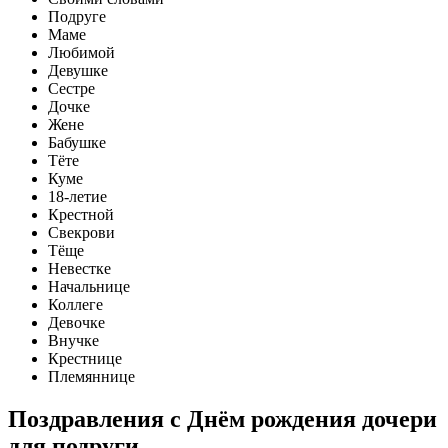
Подруге
Маме
Любимой
Девушке
Сестре
Дочке
Жене
Бабушке
Тёте
Куме
18-летие
Крестной
Свекрови
Тёще
Невестке
Начальнице
Коллеге
Девочке
Внучке
Крестнице
Племяннице
Поздравления с Днём рождения дочери
для подруги