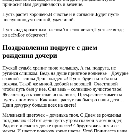
приносит Вам дочуляРадость и везение.
Пусть растет хорошею,В счастье и в согласии.Будет пусть
послушною,ум ненькой, удачливой.
Пусть над крохотным плечомАнгелок летает,Пусть ее везде,
во всёмБог оберегает!
Поздравления подруге с днем
рождения дочери
Пускай судьба хранит твою малышку, А ты, подруга, не
ругайся слишком! Ведь на душе приятное волненье – Дочурке
славной – снова День рожденья! Пусть будет на тебя она
похожа, Такой же милой, доброй и хорошей, Счастливой
чтобы путь был у нее, Она ведь – солнышко лучистое твое!
Желанья пусть заветные исполнятся, Прекрасные моменты
пусть запомнятся, Как жаль, растут так быстро наши дети…
Цени дочурку больше всех на свете!
Маленький цветочек – доченька твоя, С Днем ее рожденья
поздравляю я! Этот день пусть утром сказкой в дом войдет,
Радости и счастья дочке принесет! Сбудутся желанья и ее
мечты, И цветут повсюду яркие цветы, Чтоб Принцесса наша