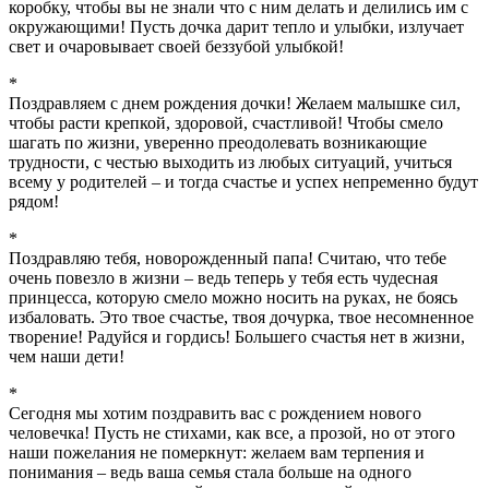
коробку, чтобы вы не знали что с ним делать и делились им с
окружающими! Пусть дочка дарит тепло и улыбки, излучает
свет и очаровывает своей беззубой улыбкой!
*
Поздравляем с днем рождения дочки! Желаем малышке сил,
чтобы расти крепкой, здоровой, счастливой! Чтобы смело
шагать по жизни, уверенно преодолевать возникающие
трудности, с честью выходить из любых ситуаций, учиться
всему у родителей – и тогда счастье и успех непременно будут
рядом!
*
Поздравляю тебя, новорожденный папа! Считаю, что тебе
очень повезло в жизни – ведь теперь у тебя есть чудесная
принцесса, которую смело можно носить на руках, не боясь
избаловать. Это твое счастье, твоя дочурка, твое несомненное
творение! Радуйся и гордись! Большего счастья нет в жизни,
чем наши дети!
*
Сегодня мы хотим поздравить вас с рождением нового
человечка! Пусть не стихами, как все, а прозой, но от этого
наши пожелания не померкнут: желаем вам терпения и
понимания – ведь ваша семья стала больше на одного