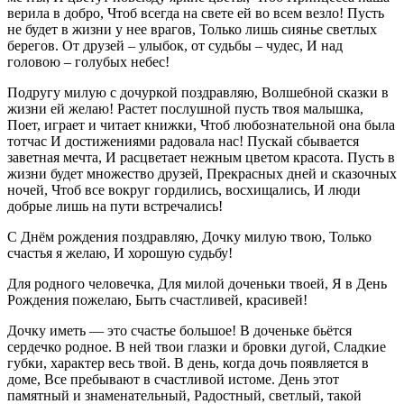
верила в добро, Чтоб всегда на свете ей во всем везло! Пусть
не будет в жизни у нее врагов, Только лишь сиянье светлых
берегов. От друзей – улыбок, от судьбы – чудес, И над
головою – голубых небес!
Подругу милую с дочуркой поздравляю, Волшебной сказки в
жизни ей желаю! Растет послушной пусть твоя малышка,
Поет, играет и читает книжки, Чтоб любознательной она была
тотчас И достижениями радовала нас! Пускай сбывается
заветная мечта, И расцветает нежным цветом красота. Пусть в
жизни будет множество друзей, Прекрасных дней и сказочных
ночей, Чтоб все вокруг гордились, восхищались, И люди
добрые лишь на пути встречались!
С Днём рождения поздравляю, Дочку милую твою, Только
счастья я желаю, И хорошую судьбу!
Для родного человечка, Для милой доченьки твоей, Я в День
Рождения пожелаю, Быть счастливей, красивей!
Дочку иметь — это счастье большое! В доченьке бьётся
сердечко родное. В ней твои глазки и бровки дугой, Сладкие
губки, характер весь твой. В день, когда дочь появляется в
доме, Все пребывают в счастливой истоме. День этот
памятный и знаменательный, Радостный, светлый, такой