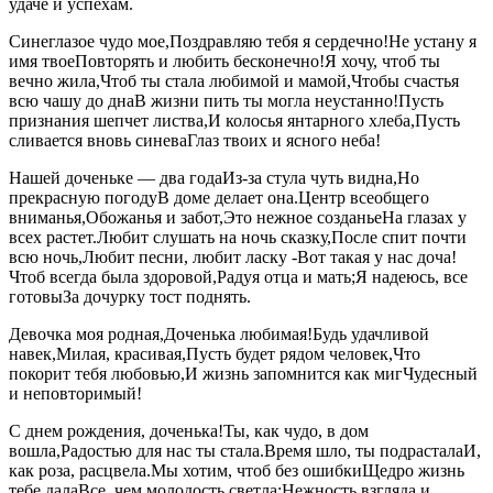
удаче и успехам.
Синеглазое чудо мое,Поздравляю тебя я сердечно!Не устану я
имя твоеПовторять и любить бесконечно!Я хочу, чтоб ты
вечно жила,Чтоб ты стала любимой и мамой,Чтобы счастья
всю чашу до днаВ жизни пить ты могла неустанно!Пусть
признания шепчет листва,И колосья янтарного хлеба,Пусть
сливается вновь синеваГлаз твоих и ясного неба!
Нашей доченьке — два годаИз-за стула чуть видна,Но
прекрасную погодуВ доме делает она.Центр всеобщего
вниманья,Обожанья и забот,Это нежное созданьеНа глазах у
всех растет.Любит слушать на ночь сказку,После спит почти
всю ночь,Любит песни, любит ласку -Вот такая у нас доча!
Чтоб всегда была здоровой,Радуя отца и мать;Я надеюсь, все
готовыЗа дочурку тост поднять.
Девочка моя родная,Доченька любимая!Будь удачливой
навек,Милая, красивая,Пусть будет рядом человек,Что
покорит тебя любовью,И жизнь запомнится как мигЧудесный
и неповторимый!
С днем рождения, доченька!Ты, как чудо, в дом
вошла,Радостью для нас ты стала.Время шло, ты подрасталаИ,
как роза, расцвела.Мы хотим, чтоб без ошибкиЩедро жизнь
тебе далаВсе, чем молодость светла:Нежность взгляда и