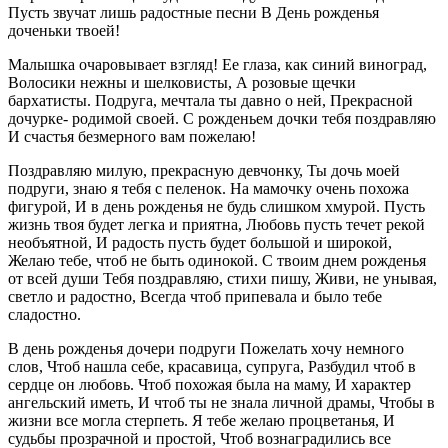
Пусть звучат лишь радостные песни В День рожденья
доченьки твоей!
Малышка очаровывает взгляд! Ее глаза, как синий виноград,
Волосики нежны и шелковисты, А розовые щечки
бархатисты. Подруга, мечтала ты давно о ней, Прекрасной
дочурке- родимой своей. С рожденьем дочки тебя поздравляю
И счастья безмерного вам пожелаю!
Поздравляю милую, прекрасную девчонку, Ты дочь моей
подруги, знаю я тебя с пеленок. На мамочку очень похожа
фигурой, И в день рожденья не будь слишком хмурой. Пусть
жизнь твоя будет легка и приятна, Любовь пусть течет рекой
необъятной, И радость пусть будет большой и широкой,
Желаю тебе, чтоб не быть одинокой. С твоим днем рожденья
от всей души Тебя поздравляю, стихи пишу, Живи, не унывая,
светло и радостно, Всегда чтоб припевала и было тебе
сладостно.
В день рожденья дочери подруги Пожелать хочу немного
слов, Чтоб нашла себе, красавица, супруга, Разбудил чтоб в
сердце он любовь. Чтоб похожая была на маму, И характер
ангельский иметь, И чтоб ты не знала личной драмы, Чтобы в
жизни все могла стерпеть. Я тебе желаю процветанья, И
судьбы прозрачной и простой, Чтоб вознаградились все