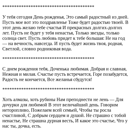
***************************************
У тебя сегодня День рожденья, Это самый радостный из дней.
Пусть мое вот это поздравленье Тоже будет радостью твоей. В
этот день желаю тебе счастья И прекрасных долгих-долгих
лет. Пусть не будет у тебя ненастья, Только звезды, только
солнца свет. Пусть любовь придет к тебе большая: Не на год
— на вечность, навсегда. И пусть будет жизнь твоя, родная,
Светлой, словно родниковая вода.
***************************************
С днем рождения тебя, Доченька любимая. Добрая и славная,
Нежная и милая. Счастье пусть встречается, Горе позабудется,
Радость не кончается, Все желанья сбудутся!
***************************************
Хоть алмазы, хоть рубины Нам преподнести не лень — Для
дочурки для любимой В этот величайший день. Говорим
неторопливо, Пожелаем всей семьей, Чтобы ты росла
счастливой, С добрым сердцем и душой. Не страшно с тобой
ненастье, Не страшна дурная весть, И какое это счастье, Что у
нас ты, дочка, есть.