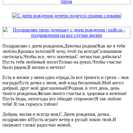
Поздравляю с днем рождения,Девочка родная!Как же я тебя
люблю,Крошка золотая!Я хочу, чтоб ты всегдаСолнышком
светилась,Чтобы все, чего захочешьС легкостью добилась!
Пусть тебя любимый носитТолько на руках,Чтобы счастье
было рядом,В жизни и мечтах!
Есть в жизни у меня одна отрада,За все тревоги и грехи – моя
награда!Есть дочка у меня, мой клад бесценный,Мой ангел
добрый, друг мой драгоценный!Родная, в этот день, день
твоего рожденья,Желаю много счастья я, здоровья и везения!
Пусть беды, непогоды все обходят стороною!Я так люблю
тебя! Я так горжусь тобою!
Добрая, милая и всегда моя,С Днем рожденья, дочка,
поздравляю я!Пусть играет ветер в русый локон твой,И
сверкают глазки радостью живой,