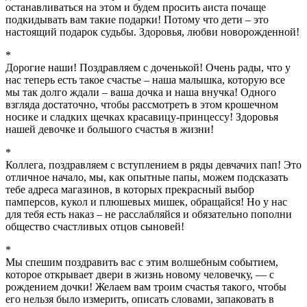
останавливаться на этом и будем просить аиста почаще
подкидывать вам такие подарки! Потому что дети – это
настоящий подарок судьбы. Здоровья, любви новорожденной!
*
Дорогие наши! Поздравляем с доченькой! Очень рады, что у
нас теперь есть такое счастье – наша малышка, которую все
мы так долго ждали – ваша дочка и наша внучка! Одного
взгляда достаточно, чтобы рассмотреть в этом крошечном
носике и сладких щечках красавицу-принцессу! Здоровья
нашей девочке и большого счастья в жизни!
*
Коллега, поздравляем с вступлением в ряды девчачих пап! Это
отличное начало, мы, как опытные папы, можем подсказать
тебе адреса магазинов, в которых прекрасный выбор
памперсов, кукол и плюшевых мишек, обращайся! Но у нас
для тебя есть наказ – не расслабляйся и обязательно пополни
общество счастливых отцов сыновей!
*
Мы спешим поздравить вас с этим волшебным событием,
которое открывает двери в жизнь новому человечку, — с
рождением дочки! Желаем вам троим счастья такого, чтобы
его нельзя было измерить, описать словами, запаковать в