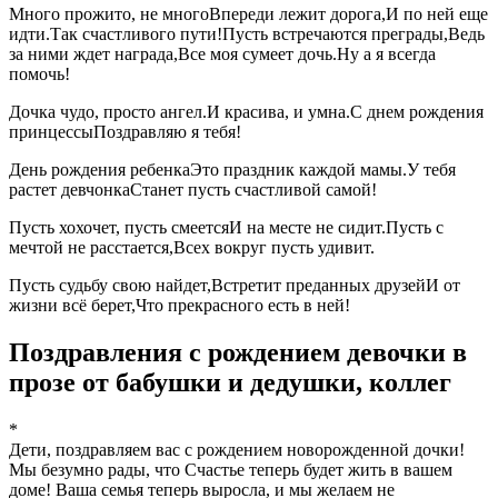
Много прожито, не многоВпереди лежит дорога,И по ней еще
идти.Так счастливого пути!Пусть встречаются преграды,Ведь
за ними ждет награда,Все моя сумеет дочь.Ну а я всегда
помочь!
Дочка чудо, просто ангел.И красива, и умна.С днем рождения
принцессыПоздравляю я тебя!
День рождения ребенкаЭто праздник каждой мамы.У тебя
растет девчонкаСтанет пусть счастливой самой!
Пусть хохочет, пусть смеетсяИ на месте не сидит.Пусть с
мечтой не расстается,Всех вокруг пусть удивит.
Пусть судьбу свою найдет,Встретит преданных друзейИ от
жизни всё берет,Что прекрасного есть в ней!
Поздравления с рождением девочки в
прозе от бабушки и дедушки, коллег
*
Дети, поздравляем вас с рождением новорожденной дочки!
Мы безумно рады, что Счастье теперь будет жить в вашем
доме! Ваша семья теперь выросла, и мы желаем не