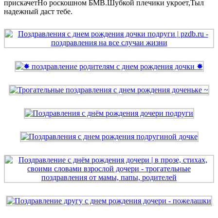
прискачетНо роскошном БМВ.Шубкой плечики укроет,Тыл
надежный даст тебе.