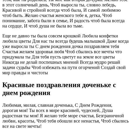
в этот солнечный день, Чтоб выросла ты, словно лебедь,
Красивой и стройной всегда чтоб была, И самой любимою
чтоб быть. Желаю счастья женского тебе я, детка, Чтоб
понимание, забота были в семье, И радость чтоб была всегда
на сердце, И чтоб душа не была во тьме.
Еще не давно ты была совсем крошкой Любила конфетки
любила цветы Для нас ты всегда будешь малышкой Даже когда
уже выросла ты С днем рождения дочка поздравляем тебя
Счастья желаем здоровья любя Чтоб сбылись все мечты что
придумала ты Для тебя пусть цветут на земле все цветы
Никогда не делай поспешных мнений Всегда мудро решай
задачи судьбы Чтоб избежать на пути огорчений Создай свой
мир правды и чистоты
Красивые поздравления доченьке с
днем рождения
Любимая, милая, славная доченька, С Днем Рождения,
дорогая моя! Ты всех в мире красивей, чудесней, Душа
радостная ты моя! Я желаю тебе море счастья, Безграничной
любви, красоты, Чтоб тебя обошли все ненастья, Чтоб сбылись
все на свете мечты!