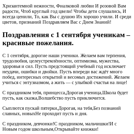
Хризантемной нежности, Фиалковой любви И розовой Вам
радости, Чтоб круглый год цвели! Чтобы дети слушались, И
всегда ценили, То, как Вы с душою Их хорошо учили. И среди
цветов, признаний Поздравляем Вас с Днем Знаний!
Поздравления с 1 сентября ученикам –
красивые пожелания.
С 1 сентября, дорогие наши ученики. Желаем вам терпения,
трудолюбия, целеустремлённости, оптимизма, мужества,
здоровья и сил. Пусть предстоящий учебный год исключает
неудачи, ошибки и двойки. Пусть впереди вас ждёт много
побед, интересных открытий и весомых достижений. Желаем
учиться с энтузиазмом, а жить — с улыбкой счастья на лице!
С праздником тебя, принцесса,Дорогая ученица,Школа будет
пусть, как сказка,Волшебство пусть приключится.
Сыплются пускай пятерки,Дорогая, на тебя,Без познаний
славных, новыхНе проходит пусть и дня.
С праздником, девчонки!С праздником, мальчишки!И с
Новым годом школьным,Открывайте книжки!