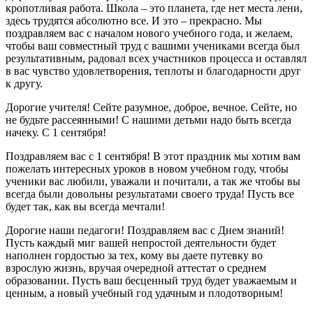
кропотливая работа. Школа – это планета, где нет места лени,
здесь трудятся абсолютно все. И это – прекрасно. Мы
поздравляем вас с началом нового учебного года, и желаем,
чтобы ваш совместный труд с вашими учениками всегда был
результативным, радовал всех участников процесса и оставлял
в вас чувство удовлетворения, теплоты и благодарности друг
к другу.
Дорогие учителя! Сейте разумное, доброе, вечное. Сейте, но
не будьте рассеянными! С нашими детьми надо быть всегда
начеку. С 1 сентября!
Поздравляем вас с 1 сентября! В этот праздник мы хотим вам
пожелать интересных уроков в новом учебном году, чтобы
ученики вас любили, уважали и почитали, а так же чтобы вы
всегда были довольны результатами своего труда! Пусть все
будет так, как вы всегда мечтали!
Дорогие наши педагоги! Поздравляем вас с Днем знаний!
Пусть каждый миг вашей непростой деятельности будет
наполнен гордостью за тех, кому вы даете путевку во
взрослую жизнь, вручая очередной аттестат о среднем
образовании. Пусть ваш бесценный труд будет уважаемым и
ценным, а новый учебный год удачным и плодотворным!