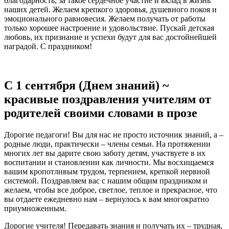
благодарность, за такое сердечное участие и вклад в жизнь
наших детей. Желаем крепкого здоровья, душевного покоя и
эмоционального равновесия. Желаем получать от работы
только хорошее настроение и удовольствие. Пускай детская
любовь, их признание и успехи будут для вас достойнейшей
наградой. С праздником!
С 1 сентября (Днем знаний) ~
красивые поздравления учителям от
родителей своими словами в прозе
Дорогие педагоги! Вы для нас не просто источник знаний, а –
родные люди, практически – члены семьи. На протяжении
многих лет вы дарите свою заботу детям, участвуете в их
воспитании и становлении как личности. Мы восхищаемся
вашим кропотливым трудом, терпением, крепкой нервной
системой. Поздравляем вас с нашим общим праздником и
желаем, чтобы все доброе, светлое, теплое и прекрасное, что
вы отдаете ежедневно нам – вернулось к вам многократно
приумноженным.
Дорогие учителя! Передавать знания и получать их – трудная,