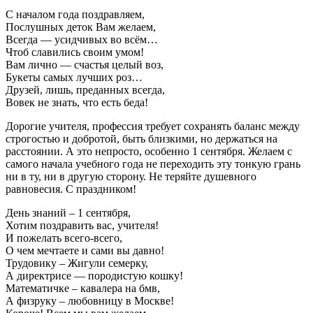
С началом года поздравляем,
Послушных деток Вам желаем,
Всегда — усидчивых во всём…
Чтоб славились своим умом!
Вам лично — счастья целый воз,
Букеты самых лучших роз…
Друзей, лишь, преданных всегда,
Вовек не знать, что есть беда!
Дорогие учителя, профессия требует сохранять баланс между
строгостью и добротой, быть близкими, но держаться на
расстоянии. А это непросто, особенно 1 сентября. Желаем с
самого начала учебного года не переходить эту тонкую грань
ни в ту, ни в другую сторону. Не теряйте душевного
равновесия. С праздником!
День знаний – 1 сентября,
Хотим поздравить вас, учителя!
И пожелать всего-всего,
О чем мечтаете и сами вы давно!
Трудовику – Жигули семерку,
А директрисе — породистую кошку!
Математичке – кавалера на бмв,
А физруку – любовницу в Москве!