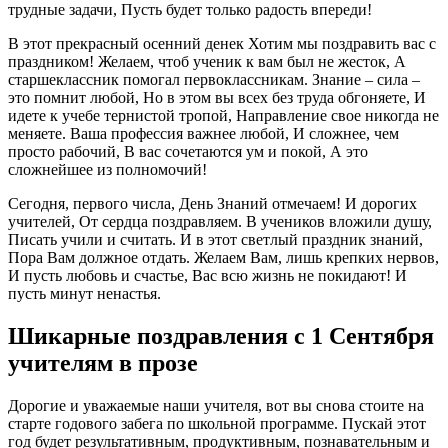
трудные задачи, Пусть будет только радость впереди!
В этот прекрасный осенний денек Хотим мы поздравить вас с
праздником! Желаем, чтоб ученик к вам был не жесток, А
старшеклассник помогал первоклассникам. Знание – сила –
это помнит любой, Но в этом вы всех без труда обгоняете, И
идете к учебе тернистой тропой, Направление свое никогда не
меняете. Ваша профессия важнее любой, И сложнее, чем
просто рабочий, В вас сочетаются ум и покой, А это
сложнейшее из полномочий!
Сегодня, первого числа, День Знаний отмечаем! И дорогих
учителей, От сердца поздравляем. В учеников вложили душу,
Писать учили и считать. И в этот светлый праздник знаний,
Пора Вам должное отдать. Желаем Вам, лишь крепких нервов,
И пусть любовь и счастье, Вас всю жизнь не покидают! И
пусть минут ненастья.
Шикарные поздравления с 1 Сентября
учителям в прозе
Дорогие и уважаемые наши учителя, вот вы снова стоите на
старте годового забега по школьной программе. Пускай этот
год будет результативным, продуктивным, познавательным и