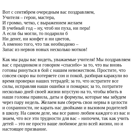
Вот с сентябрем очередным вас поздравляем,
Учителя – герои, мастера,
И громко, четко, с выражением желаем
В учебный год – ну, чтоб ни пуха, ни пера!
А если бы могли, то подарили б
Ни денег, ни конфет и ни цветов,
А именно того, что так необходимо –
Запас из нервов новых несколько мотков!
Как мы рады вас видеть, уважаемые учителя! Мы поздравляем
вас с праздником и говорим «спасибо» за то, что вы вновь
готовы ринуться в бой с нашим невежеством. Простите, что
совсем скоро вы потеряете сон и покой, разбирая каракули во
время проверки наших тетрадей; за то, что истратите все
силы, исправляя наши ошибки и помарки; за то, потратите
несколько дней своей жизни впустую на то, чтобы вбить в
наши головы правила, даты и формулы, которые мы забудем
через пару недель. Желаем вам сберечь свои нервы в целости
и сохранности, не карать нас двойками и вызовом родителей
в школу. На самом деле, мы все равно любим каждого из вас и
знаем, что все эти трудности для вас – нипочем, так как учить
детей – это не просто ваше любимое дело всей жизни, но и
настоящее призвание.