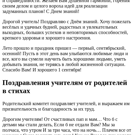
и справедливости. Желаем Вам душевной гармонии, горения
своим делом и целого вороха идей для реализации
задуманных планов! С Днем знаний!
Дорогой учитель! Поздравляю с Днём знаний. Хочу пожелать
весёлых и удачных будней, радостных и увлекательных
выходных, больших успехов и неповторимых способностей,
крепкого здоровья и хорошего настроения.
Лето прошло и праздник пришел — первый, сентябрьский,
осенний! Пусть в этот день вам улыбаются любимые люди и
все, кого вы сумели научить быть хорошими людьми, уметь
добывать знания, не теряясь в любой жизненной ситуации.
Спасибо Вам! И хорошего 1 сентября!
Поздравления учителям от родителей
в стихах
Родительский комитет поздравляет учителей, и выражаем им
признательность и благодарность за их труд.
Дорогим учителям! От счастливых пап и мам… Что б с
детьми мы стали делать, Если б не отдали Вам? Мы за
полчаса, что утром И за три часа, что на ночь… Плачем все от