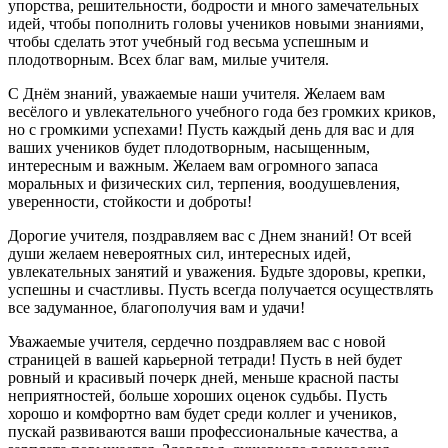
упорства, решительности, бодрости и много замечательных
идей, чтобы пополнить головы учеников новыми знаниями,
чтобы сделать этот учебный год весьма успешным и
плодотворным. Всех благ вам, милые учителя.
С Днём знаний, уважаемые наши учителя. Желаем вам
весёлого и увлекательного учебного года без громких криков,
но с громкими успехами! Пусть каждый день для вас и для
ваших учеников будет плодотворным, насыщенным,
интересным и важным. Желаем вам огромного запаса
моральных и физических сил, терпения, воодушевления,
уверенности, стойкости и доброты!
Дорогие учителя, поздравляем вас с Днем знаний! От всей
души желаем невероятных сил, интересных идей,
увлекательных занятий и уважения. Будьте здоровы, крепки,
успешны и счастливы. Пусть всегда получается осуществлять
все задуманное, благополучия вам и удачи!
Уважаемые учителя, сердечно поздравляем вас с новой
страницей в вашей карьерной тетради! Пусть в ней будет
ровный и красивый почерк дней, меньше красной пасты
неприятностей, больше хороших оценок судьбы. Пусть
хорошо и комфортно вам будет среди коллег и учеников,
пускай развиваются ваши профессиональные качества, а