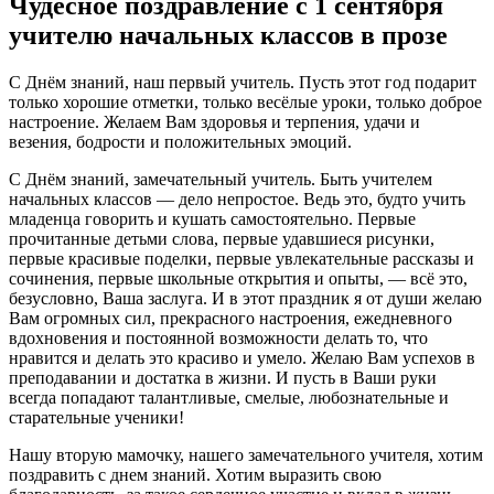
Чудесное поздравление с 1 сентября
учителю начальных классов в прозе
С Днём знаний, наш первый учитель. Пусть этот год подарит
только хорошие отметки, только весёлые уроки, только доброе
настроение. Желаем Вам здоровья и терпения, удачи и
везения, бодрости и положительных эмоций.
С Днём знаний, замечательный учитель. Быть учителем
начальных классов — дело непростое. Ведь это, будто учить
младенца говорить и кушать самостоятельно. Первые
прочитанные детьми слова, первые удавшиеся рисунки,
первые красивые поделки, первые увлекательные рассказы и
сочинения, первые школьные открытия и опыты, — всё это,
безусловно, Ваша заслуга. И в этот праздник я от души желаю
Вам огромных сил, прекрасного настроения, ежедневного
вдохновения и постоянной возможности делать то, что
нравится и делать это красиво и умело. Желаю Вам успехов в
преподавании и достатка в жизни. И пусть в Ваши руки
всегда попадают талантливые, смелые, любознательные и
старательные ученики!
Нашу вторую мамочку, нашего замечательного учителя, хотим
поздравить с днем знаний. Хотим выразить свою