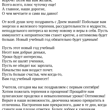
Короче! Всем мы вам желаем,
Всего-всего, плюс чуточку еще!
А главное, наши дорогие,
О чем мечтаете и сами вы давно!
От всей души хочу поздравить с Днем знаний! Побольше вам
энергии и железного терпения, рассудительности и мудрости,
неподдельного интереса ко всему новому и веры в себя. Пусть
иммунитет к неприятностям станет крепче, а оптимизма будет
больше. Новый учебный год обязательно будет удачным!
Пусть этот новый год учебный
Несет вам добрые деньки,
Уроки будут интересны,
Пусть не шалят ученики,
Пусть не обидит вас зарплата,
Начальство вам воздаст почет.
Пусть больше счастья, чем когда-то,
Вам год учебный принесет!
Учителя, сегодня мы вас поздравляем с первым сентября!
Хотим пожелать терпения и прощения! Прощайте нам
хулиганские проделки и невыполненные уроки! Оптимизма!
Верьте в наши возможности, двоечника можно превратить в
отличника. Настроения вам прекрасного, даже в те дни, когда
ставите нам плохие отметки. Будьте добрее к ученикам.