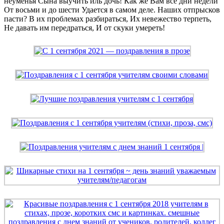
неуменья Сына выучить иль дочь! Как же Вам все дни недели
От восьми и до шести Удается в самом деле. Наших отпрысков
пасти? В их проблемах разбираться, Их невежество терпеть,
Не давать им передраться, И от скуки умереть!