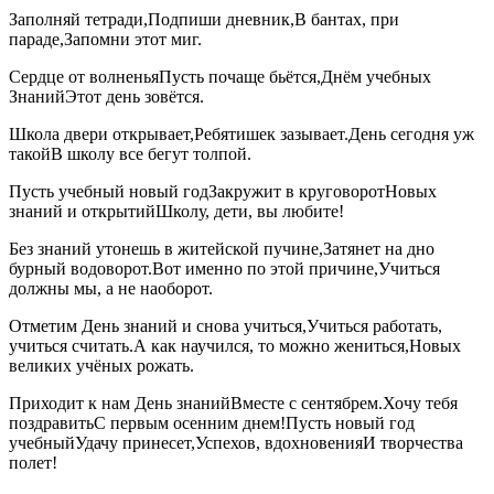
Заполняй тетради,Подпиши дневник,В бантах, при
параде,Запомни этот миг.
Сердце от волненьяПусть почаще бьётся,Днём учебных
ЗнанийЭтот день зовётся.
Школа двери открывает,Ребятишек зазывает.День сегодня уж
такойВ школу все бегут толпой.
Пусть учебный новый годЗакружит в круговоротНовых
знаний и открытийШколу, дети, вы любите!
Без знаний утонешь в житейской пучине,Затянет на дно
бурный водоворот.Вот именно по этой причине,Учиться
должны мы, а не наоборот.
Отметим День знаний и снова учиться,Учиться работать,
учиться считать.А как научился, то можно жениться,Новых
великих учёных рожать.
Приходит к нам День знанийВместе с сентябрем.Хочу тебя
поздравитьС первым осенним днем!Пусть новый год
учебныйУдачу принесет,Успехов, вдохновенияИ творчества
полет!