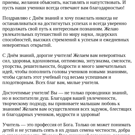
приемы, желания объяснять, наставлять и напутствовать. И
пусть наши ученики всегда отвечают вам благодарностью!
Поздравляю с Днём знаний и хочу пожелать никогда не
останавливаться на достигнутых успехах и всегда уверенно
продолжать свой путь к интересным познаниям. Желаю
увлекательных путешествий по миру науки, лидерских
способностей, высоких стремлений к успехам и ежедневных
невероятных открытий.
С Днём знаний, дорогие учителя! Желаем вам невероятных
сил, здоровья, вдохновенья, оптимизма, энтузиазма, смелости,
упорства, решительности, бодрости и много замечательных
идей, чтобы пополнить головы учеников новыми знаниями,
чтобы сделать этот учебный год весьма успешным и
плодотворным. Всех благ вам, милые учителя.
Досточтимые учителя! Вы — не только проводники знаний,
но и воспитатели душ. Благодаря вашей увлеченности,
творческому подходу, вы прививаете малышам любовь к
знаниям! Желаем вам осуществления всех задумок, блестящих
и благодарных учеников, мудрости и здоровья!
Учитель — это профессия от Бога. Только он может понимать
детей и не уставать сеять в их душах семена честности, добра