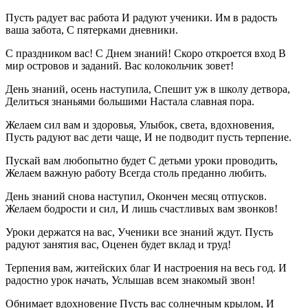
Пусть радует вас работа И радуют ученики. Им в радость
ваша забота, С пятерками дневники.
С праздником вас! С Днем знаний! Скоро откроется вход В
мир островов и заданий. Вас колокольчик зовет!
День знаний, осень наступила, Спешит уж в школу детвора,
Делиться знаньями большими Настала славная пора.
Желаем сил вам и здоровья, Улыбок, света, вдохновения,
Пусть радуют вас дети чаще, И не подводит пусть терпение.
Пускай вам любопытно будет С детьми уроки проводить,
Желаем важную работу Всегда столь преданно любить.
День знаний снова наступил, Окончен месяц отпусков.
Желаем бодрости и сил, И лишь счастливых вам звонков!
Уроки держатся на вас, Ученики все знаний ждут. Пусть
радуют занятия вас, Оценен будет вклад и труд!
Терпения вам, житейских благ И настроения на весь год. И
радостно урок начать, Услышав всем знакомый звон!
Обнимает вдохновение Пусть вас солнечным крылом, И