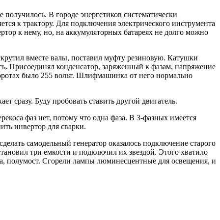
е получилось. В городе энергетиков систематически
яется к трактору. Для подключения электрического инструмента
тор к нему, но, на аккумуляторных батареях не долго можно
скрутил вместе валы, поставил муфту резиновую. Катушки
ось. Присоединял конденсатор, заряженный к фазам, напряжение
боротах было 255 вольт. Шлифмашинка от него нормально
ет сразу. Буду пробовать ставить другой двигатель.
екоса фаз нет, потому что одна фаза. В 3-фазных имеется
ить инвертор для сварки.
сделать самодельный генератор оказалось подключение старого
установил три емкости и подключил их звездой. Этого хватило
ода, полумост. Сгорели лампы люминесцентные для освещения, и