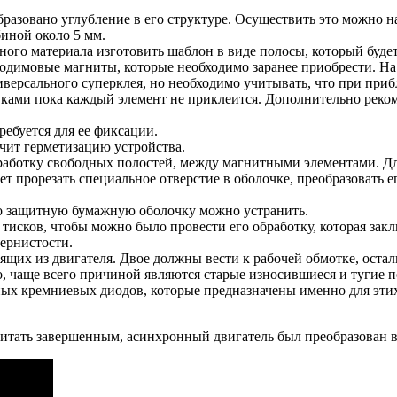
бразовано углубление в его структуре. Осуществить это можно на
биной около 5 мм.
яного материала изготовить шаблон в виде полосы, который будет
одимовые магниты, которые необходимо заранее приобрести. На
рсального суперклея, но необходимо учитывать, что при прибл
ками пока каждый элемент не приклеится. Дополнительно реком
ребуется для ее фиксации.
ечит герметизацию устройства.
аботку свободных полостей, между магнитными элементами. Дл
ет прорезать специальное отверстие в оболочке, преобразовать
го защитную бумажную оболочку можно устранить.
тисков, чтобы можно было провести его обработку, которая зак
ернистости.
щих из двигателя. Двое должны вести к рабочей обмотке, остал
, чаще всего причиной являются старые износившиеся и тугие 
ых кремниевых диодов, которые предназначены именно для этих 
итать завершенным, асинхронный двигатель был преобразован в 