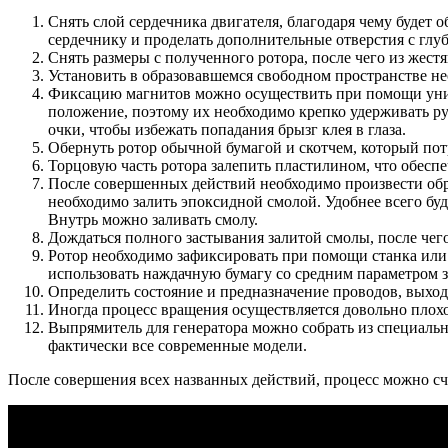
Снять слой сердечника двигателя, благодаря чему будет о
сердечнику и проделать дополнительные отверстия с глу
Снять размеры с полученного ротора, после чего из жест
Установить в образовавшемся свободном пространстве не
Фиксацию магнитов можно осуществить при помощи униве
положение, поэтому их необходимо крепко удерживать ру
очки, чтобы избежать попадания брызг клея в глаза.
Обернуть ротор обычной бумагой и скотчем, который пот
Торцовую часть ротора залепить пластилином, что обесп
После совершенных действий необходимо произвести обр
необходимо залить эпоксидной смолой. Удобнее всего буд
Внутрь можно заливать смолу.
Дождаться полного застывания залитой смолы, после че
Ротор необходимо зафиксировать при помощи станка или 
использовать наждачную бумагу со средним параметром з
Определить состояние и предназначение проводов, выходя
Иногда процесс вращения осуществляется довольно плохо
Выпрямитель для генератора можно собрать из специальн
фактически все современные модели.
После совершения всех названных действий, процесс можно сч