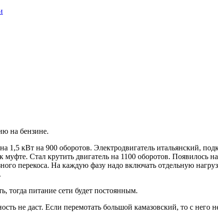
и
ию на бензине.
а 1,5 кВт на 900 оборотов. Электродвигатель итальянский, подк
к муфте. Стал крутить двигатель на 1100 оборотов. Появилось н
фазного перекоса. На каждую фазу надо включать отдельную нагру
.
ь, тогда питание сети будет постоянным.
сть не даст. Если перемотать большой камазовский, то с него н