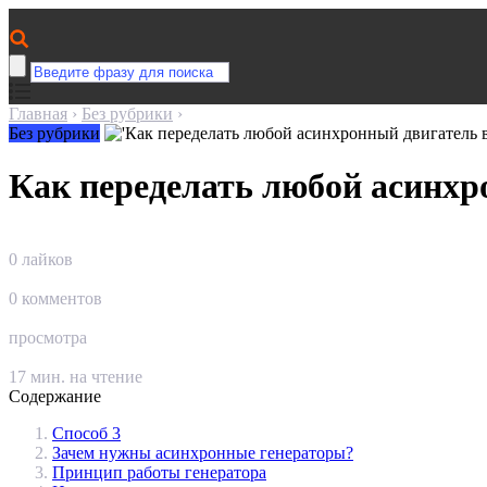
Главная
›
Без рубрики
›
Без рубрики
Как переделать любой асинхр
0
лайков
0
комментов
просмотра
17
мин. на чтение
Содержание
Способ 3
Зачем нужны асинхронные генераторы?
Принцип работы генератора