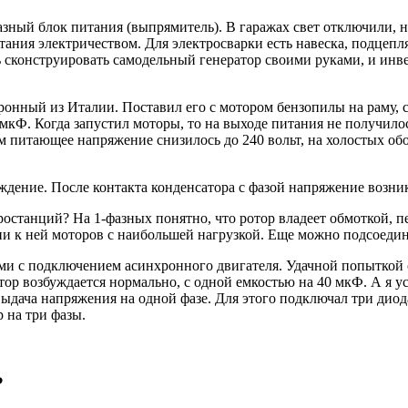
азный блок питания (выпрямитель). В гаражах свет отключили, н
тания электричеством. Для электросварки есть навеска, подцепл
сконструировать самодельный генератор своими руками, и инвер
онный из Италии. Поставил его с мотором бензопилы на раму, 
 мкФ. Когда запустил моторы, то на выходе питания не получил
ом питающее напряжение снизилось до 240 вольт, на холостых о
дение. После контакта конденсатора с фазой напряжение возника
останций? На 1-фазных понятно, что ротор владеет обмоткой, пер
ии к ней моторов с наибольшей нагрузкой. Еще можно подсоедин
ми с подключением асинхронного двигателя. Удачной попыткой 
отор возбуждается нормально, с одной емкостью на 40 мкФ. А я 
 выдача напряжения на одной фазе. Для этого подключал три ди
 на три фазы.
?