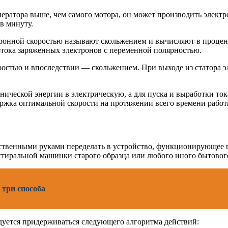
енератора выше, чем самого мотора, он может производить элек
в минуту.
ронной скоростью называют скольжением и вычисляют в процента
отока заряженных электронов с переменной полярностью.
стью и впоследствии — скольжением. При выходе из статора эл
нической энергии в электрическую, а для пуска и выработки т
ржка оптимальной скорости на протяжении всего времени работ
венными руками переделать в устройство, функционирующее по 
 стиральной машинки старого образца или любого иного бытовог
 три способа
дуется придерживаться следующего алгоритма действий: