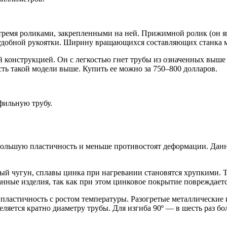
тремя роликами, закрепленными на ней. Прижимной ролик (он я
 удобной рукоятки. Ширину вращающихся составляющих станка м
й конструкцией. Он с легкостью гнет трубы из означенных выше
сть такой модели выше. Купить ее можно за 750–800 долларов.
офильную трубу.
 большую пластичность и меньше противостоят деформации. Да
рый чугун, сплавы цинка при нагревании становятся хрупкими. 
анные изделия, так как при этом цинковое покрытие повреждаетс
астичность с ростом температуры. Разогретые металлические из
ляется кратно диаметру трубы. Для изгиба 90º — в шесть раз бол