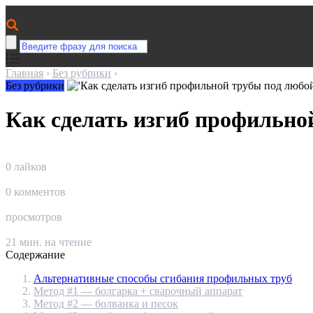
Главная
›
Без рубрики
›
Без рубрики
Как сделать изгиб профильно
0
лайков
0
комментов
просмотров
21
мин. на чтение
Содержание
Альтернативные способы сгибания профильных труб
Метод #1 — болгарка + сварочный аппарат
Метод #2 — болванка и песок