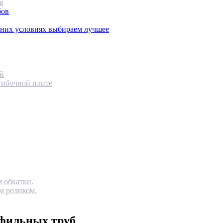
я
бов
шних условиях выбираем лучшее
ей
гибочной плите
 обкатки.
м роликом.
офильных труб