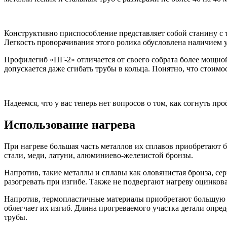
Конструктивно приспособление представляет собой станину с 
Легкость проворачивания этого ролика обусловлена наличием
Профилегиб «ПГ-2» отличается от своего собрата более мощно
допускается даже сгибать трубы в кольца. Понятно, что стоимо
Надеемся, что у вас теперь нет вопросов о том, как согнуть пр
Использование нагрева
При нагреве большая часть металлов их сплавов приобретают
стали, меди, латуни, алюминиево-железистой бронзы.
Напротив, такие металлы и сплавы как оловянистая бронза, се
разогревать при изгибе. Также не подвергают нагреву оцинков
Напротив, термопластичные материалы приобретают большую пл
облегчает их изгиб. Длина прогреваемого участка детали опреде
трубы.