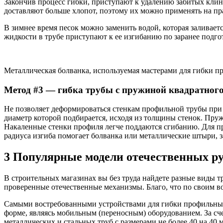
Закончив процесс гибки, приступают к удалению забитых клин
доставляют больше хлопот, поэтому их можно применять на пра
В зимнее время песок можно заменить водой, которая заливает
жидкости в трубе приступают к ее изгибанию по заранее подг
Металлическая болванка, используемая мастерами для гибки п
Метод #3 — гибка трубы с пружиной квадратного
Не позволяет деформироваться стенкам профильной трубы при 
диаметр которой подбирается, исходя из толщины стенок. Пруж
Накаленные стенки профиля легче поддаются сгибанию. Для п
радиуса изгиба помогает болванка или металлические штыри, 
3 Популярные модели отечественных р
В строительных магазинах вы без труда найдете разные виды т
проверенные отечественные механизмы. Благо, что по своим 
Самыми востребованными устройствами для гибки профильных 
форме, являясь мобильным (переносным) оборудованием. За сч
металлических и стальных труб с размерами не более 40 на 40 