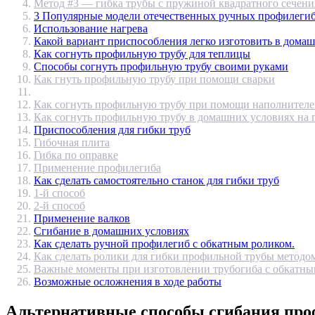
Метод #3 — гибка трубы с пружиной квадратного сечени
3 Популярные модели отечественных ручных профилеги
Использование нагрева
Какой вариант приспособления легко изготовить в дома
Как согнуть профильную трубу для теплицы
Способы согнуть профильную трубу своими руками
Как гнуть профильную трубу при помощи сварки
Как согнуть профильную трубу при помощи наполнител
Как согнуть профильную трубу в домашних условиях на 
Приспособления для гибки труб
Гибочная плита
Гибка по оправке
Применение профилегиба
Как сделать самостоятельно станок для гибки труб
1-й способ
2-й способ
Применение валков
Сгибание в домашних условиях
Как сделать ручной профилегиб с обкатным роликом.
Как сделать ролики для гибки профильной трубы методом
Важные моменты при изготовлении трубогиба с обкатны
Возможные осложнения в ходе работы
Альтернативные способы сгибания пр