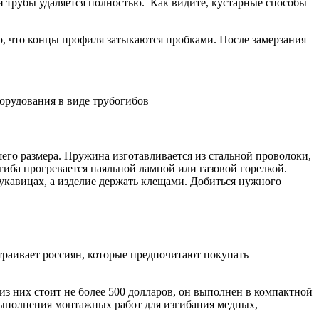
и трубы удаляется полностью. Как видите, кустарные способы
но, что концы профиля затыкаются пробками. После замерзания
орудования в виде трубогибов
го размера. Пружина изготавливается из стальной проволоки,
гиба прогревается паяльной лампой или газовой горелкой.
укавицах, а изделие держать клещами. Добиться нужного
страивает россиян, которые предпочитают покупать
 них стоит не более 500 долларов, он выполнен в компактной
выполнения монтажных работ для изгибания медных,