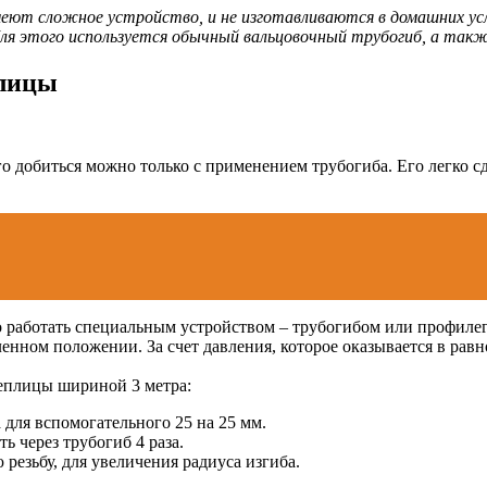
ют сложное устройство, и не изготавливаются в домашних усло
ля этого используется обычный вальцовочный трубогиб, а также 
плицы
 добиться можно только с применением трубогиба. Его легко сд
 работать специальным устройством – трубогибом или профилег
нном положении. За счет давления, которое оказывается в равно
теплицы шириной 3 метра:
 для вспомогательного 25 на 25 мм.
ь через трубогиб 4 раза.
езьбу, для увеличения радиуса изгиба.