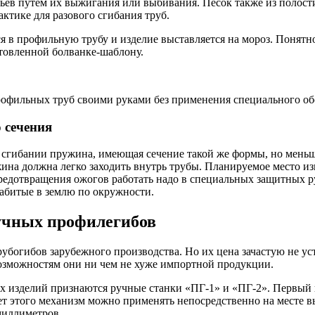
ьев путем их выжигания или выбивания. Песок также из полост
ктике для разового сгибания труб.
ся в профильную трубу и изделие выставляется на мороз. Понят
отовленной болванке-шаблону.
рофильных труб своими руками без применения специального об
 сечения
сгибании пружина, имеющая сечение такой же формы, но меньше
ина должна легко заходить внутрь трубы. Планируемое место из
редотвращения ожогов работать надо в специальных защитных р
забитые в землю по окружности.
учных профилегибов
рубогибов зарубежного производства. Но их цена зачастую не у
возможностям они ни чем не хуже импортной продукции.
изделий признаются ручные станки «ПГ-1» и «ПГ-2». Первый из
ет этого механизм можно применять непосредственно на месте 
миллиметров.