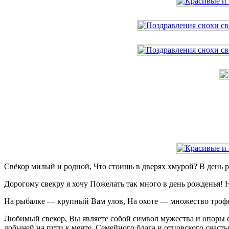
Свёкор милый и родной, Что стоишь в дверях хмурой? В день р
Дорогому свекру я хочу Пожелать так много в день рожденья! 
На рыбалке — крупный Вам улов, На охоте — множество трофее
Любимый свекор, Вы являете собой символ мужества и опоры се
добычей на пути к мечте. Семейного блага и отцовского счасть