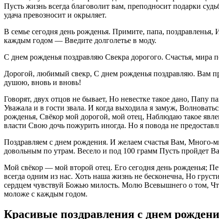
Пусть жизнь всегда благоволит вам, преподносит подарки судьб
удача превозносит и окрыляет.
В семье сегодня день рожденья. Примите, папа, поздравленья, 
каждым годом — Введите долголетье в моду.
С днем рожденья поздравляю Свекра дорогого. Счастья, мира п
Дорогой, любимый свекр, С днем рожденья поздравляю. Вам пре
душою, вновь и вновь!
Говорят, двух отцов не бывает, Но невестке такое дано, Папу п
Уважала и в гости звала. И когда выходила я замуж, Волновать
рожденья, Свёкор мой дорогой, мой отец, Наблюдаю такое явлен
власти Свою дочь пожурить иногда. Но я повода не предостав
Поздравляем с днем рождения. И желаем счастья Вам, Много-мн
довольным по утрам. Весело и под 100 грамм Пусть пройдет В
Мой свёкор — мой второй отец. Его сегодня день рожденья; Пе
всегда одним из нас. Хоть наша жизнь не бесконечна, Но груст
сердцем чувствуй Божью милость. Молю Всевышнего о том, Что
моложе с каждым годом.
Красивые поздравления с днем рождени