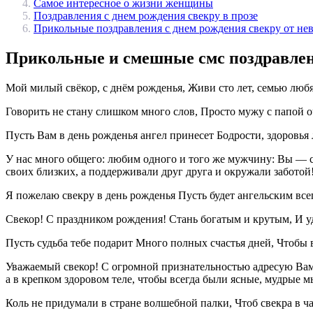
Самое интересное о жизни женщины
Поздравления с днем рождения свекру в прозе
Прикольные поздравления с днем рождения свекру от не
Прикольные и смешные смс поздравлен
Мой милый свёкор, с днём рожденья, Живи сто лет, семью любя
Говорить не стану слишком много слов, Просто мужу с папой о
Пусть Вам в день рожденья ангел принесет Бодрости, здоровья л
У нас много общего: любим одного и того же мужчину: Вы — 
своих близких, а поддерживали друг друга и окружали заботой
Я пожелаю свекру в день рожденья Пусть будет ангельским все
Свекор! С праздником рождения! Стань богатым и крутым, И 
Пусть судьба тебе подарит Много полных счастья дней, Чтобы 
Уважаемый свекор! С огромной признательностью адресую Вам 
а в крепком здоровом теле, чтобы всегда были ясные, мудрые м
Коль не придумали в стране волшебной палки, Чтоб свекра в ча