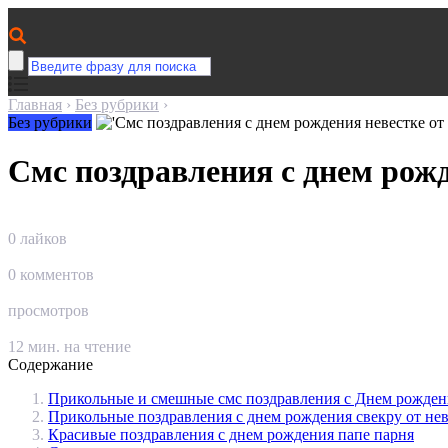
Главная
›
Без рубрики
›
Без рубрики
Смс поздравления с днем рожд
0
лайков
0
комментов
просмотров
12
мин. на чтение
Содержание
Прикольные и смешные смс поздравления с Днем рожден
Прикольные поздравления с днем рождения свекру от не
Красивые поздравления с днем рождения папе парня