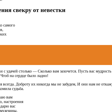
ния свекру от невестки
ко самого
в,
рких
 с удачей столько — Сколько вам захочется. Пусть вас мудрость
, Чтоб на сердце было ладно!
всегда. Доброту их никогда мы не забудем, И они нам не откажу
комила судьба.
лаю вам
о, настроения
одарю вас
о мужчины.