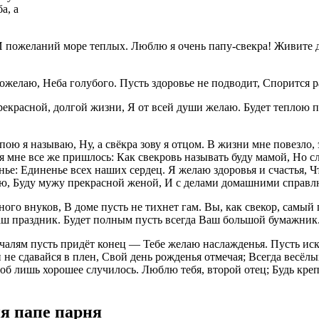
а, а
И пожеланий море теплых. Люблю я очень папу-свекра! Живите до
ожелаю, Неба голубого. Пусть здоровье не подводит, Спорится р
красной, долгой жизни, Я от всей души желаю. Будет теплою пог
апою я называю, Ну, а свёкра зову я отцом. В жизни мне повезло,
ся мне все же пришлось: Как свекровь называть буду мамой, Но с
ье: Единенье всех наших сердец. Я желаю здоровья и счастья, Чт
лю, Буду мужу прекрасной женой, И с делами домашними справлю
ого внуков, В доме пусть не тихнет гам. Вы, как свекор, самы
аш праздник. Будет полным пусть всегда Ваш большой бумажник
чалям пусть придёт конец — Тебе желаю наслажденья. Пусть искр
и не сдавайся в плен, Свой день рожденья отмечая; Всегда весёл
б лишь хорошее случилось. Люблю тебя, второй отец; Будь кре
я папе парня