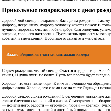
Прикольные поздравления с днем рожде
Дорогой мой свекор, поздравляю Вас с днем рождения! Такому
доброму, искреннему, мудрому человеку хочется пожелать толь
лучшего: здоровья, счастья, любви, добра, благополучия, успехо
энергии, хорошего настроения. Пусть жизнь приносит много я
событий и впечатлений. Побольше отдыхайте и улыбайтесь.
Важно
Родник на участке, каптажная камера
С днем рождения, милый свекор, Счастья и здоровьица! А любви
сгинет, И душа пусть не болит. Пусть всё просто будет складно
Хорошо, что есть такие люди, К ним за помощью мы обращаемся 
добрые слова. Хорошо, что с вами нас на свете Однажды позна
Дорогой свекор, с днем рождения! С безмерным уважением же
только блестящих мгновений в жизни. Самочувствия — бодрог
— позитивного, радости — огромной, любви — крепкой. Благ
за сына, мужа моего, за яркий и достойный пример настоящег