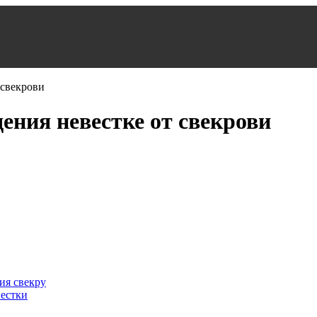
ения невестке от свекрови
ия свекру
вестки