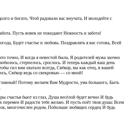
лго и богато, Чтоб радовали вас внучата, И молодейте с
абота. Пусть вовек не покидают Нежность и забота!
ода, Будет счастье и любовь. Поздравлять я вас готова, Всей
 это точно, И когда я невестой была, Я родителей мужа заочно
любилось, стерпелось, срослось. И теперь каждый ваш день
обы сил вам хватало всегда, Свёкор, вы как отец, в вашей
сь, Свёкор ведь со свекровью — со мной!
й главный! Потому желаем Вам Мудрости, ума большого, Быть
.
ы счастья бьют из глаз, Душа весёлой будет вечно И будь
ых перемен И радости тебе желаю. И пусть поёт твоя душа; Всем
пок, многочислен родом, Побольше любящих сердец И будь